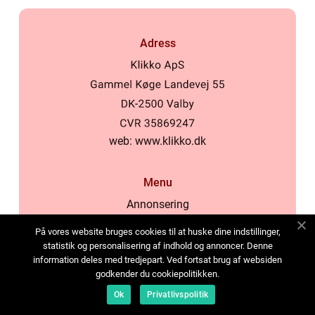
Adress
web:
www.klikko.dk
Menu
Annonsering
Om oss
På vores website bruges cookies til at huske dine indstillinger,
Cookies
statistik og personalisering af indhold og annoncer. Denne
information deles med tredjepart. Ved fortsat brug af websiden
Kontakta oss
godkender du cookiepolitikken.
Sitemap
Ok
Privatlivspolitik