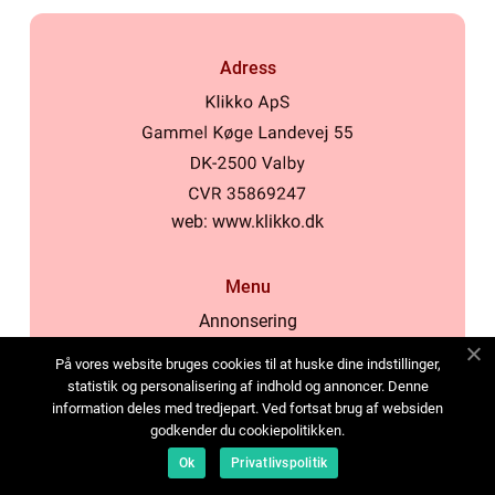
Adress
web:
www.klikko.dk
Menu
Annonsering
Om oss
På vores website bruges cookies til at huske dine indstillinger,
Cookies
statistik og personalisering af indhold og annoncer. Denne
information deles med tredjepart. Ved fortsat brug af websiden
Kontakta oss
godkender du cookiepolitikken.
Sitemap
Ok
Privatlivspolitik