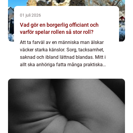
01 juli 2026
Vad gör en borgerlig officiant och
varför spelar rollen så stor roll?
Att ta farväl av en människa man älskar
väcker starka känslor. Sorg, tacksamhet,
saknad och ibland lättnad blandas. Mitt i
allt ska anhöriga fatta många praktiska
beslut. Då kan en borgerlig officiant bli en
viktig person någon som håller ihop
ceremo...