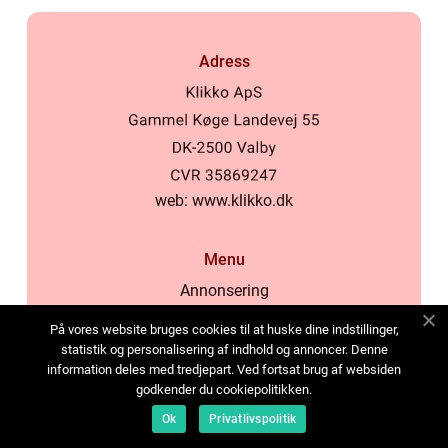
Adress
web:
www.klikko.dk
Menu
Annonsering
Om oss
På vores website bruges cookies til at huske dine indstillinger,
Cookies
statistik og personalisering af indhold og annoncer. Denne
information deles med tredjepart. Ved fortsat brug af websiden
Kontakta oss
godkender du cookiepolitikken.
Sitemap
Ok
Privatlivspolitik