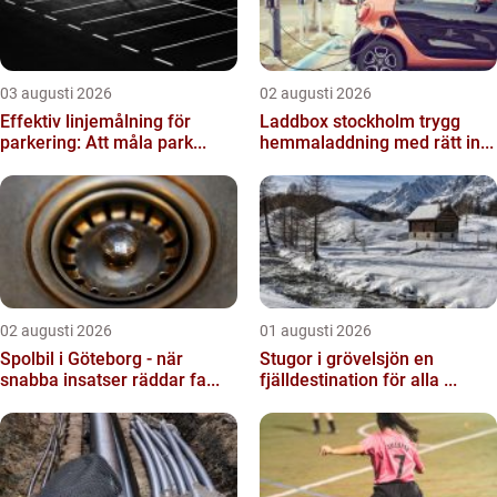
03 augusti 2026
02 augusti 2026
Effektiv linjemålning för
Laddbox stockholm trygg
parkering: Att måla park...
hemmaladdning med rätt in...
02 augusti 2026
01 augusti 2026
Spolbil i Göteborg - när
Stugor i grövelsjön en
snabba insatser räddar fa...
fjälldestination för alla ...