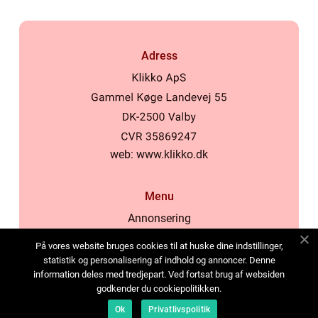
Adress
web:
www.klikko.dk
Menu
Annonsering
Om oss
På vores website bruges cookies til at huske dine indstillinger,
Cookies
statistik og personalisering af indhold og annoncer. Denne
information deles med tredjepart. Ved fortsat brug af websiden
Kontakta oss
godkender du cookiepolitikken.
Sitemap
Ok
Privatlivspolitik