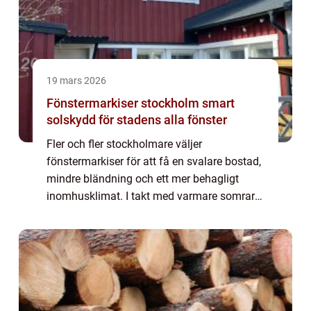
19 mars 2026
Fönstermarkiser stockholm smart
solskydd för stadens alla fönster
Fler och fler stockholmare väljer
fönstermarkiser för att få en svalare bostad,
mindre bländning och ett mer behagligt
inomhusklimat. I takt med varmare somrar
räcker inte gardiner på insidan alltid till. Ett
yttre solskydd stoppar värmen redan innan...