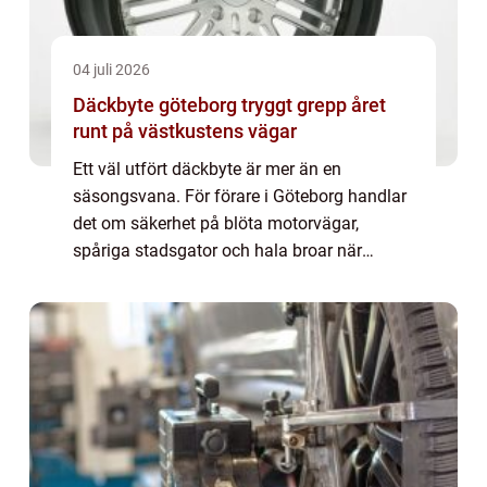
04 juli 2026
Däckbyte göteborg tryggt grepp året
runt på västkustens vägar
Ett väl utfört däckbyte är mer än en
säsongsvana. För förare i Göteborg handlar
det om säkerhet på blöta motorvägar,
spåriga stadsgator och hala broar när
vinden ligger på från havet. Med rätt däck,
korrekt monterade och kontrollerade,
minskar risken...