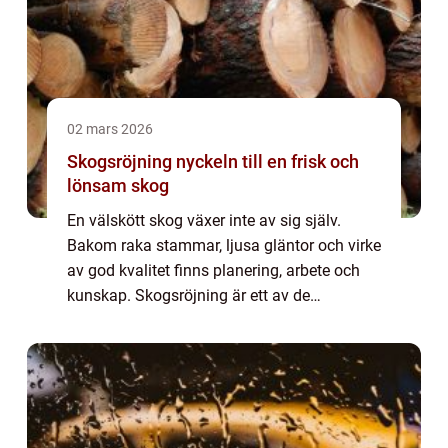
02 mars 2026
Skogsröjning nyckeln till en frisk och
lönsam skog
En välskött skog växer inte av sig själv.
Bakom raka stammar, ljusa gläntor och virke
av god kvalitet finns planering, arbete och
kunskap. Skogsröjning är ett av de
viktigaste verktygen för att forma skogen så
att den både mår bra och ger bra ekonomi...