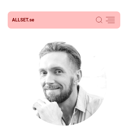
ALLSET.
se