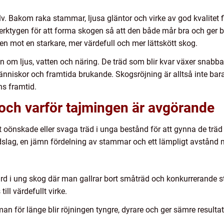
älv. Bakom raka stammar, ljusa gläntor och virke av god kvalitet 
 verktygen för att forma skogen så att den både mår bra och ger 
ingen mot en starkare, mer värdefull och mer lättskött skog.
 om ljus, vatten och näring. De träd som blir kvar växer snabba
människor och framtida brukande. Skogsröjning är alltså inte bar
ns framtid.
och varför tajmingen är avgörande
t oönskade eller svaga träd i unga bestånd för att gynna de träd
trädslag, en jämn fördelning av stammar och ett lämpligt avstånd 
ärd i ung skog där man gallrar bort småträd och konkurrerande 
ll värdefullt virke.
man för länge blir röjningen tyngre, dyrare och ger sämre resultat.