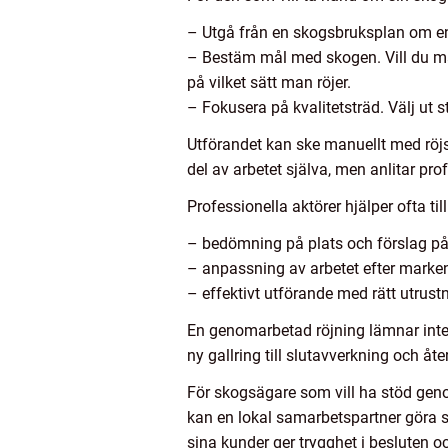
– Utgå från en skogsbruksplan om en
– Bestäm mål med skogen. Vill du maxi
på vilket sätt man röjer.
– Fokusera på kvalitetsträd. Välj u
Utförandet kan ske manuellt med röj
del av arbetet själva, men anlitar profe
Professionella aktörer hjälper ofta til
– bedömning på plats och förslag på
– anpassning av arbetet efter marke
– effektivt utförande med rätt utrust
En genomarbetad röjning lämnar inte 
ny gallring till slutavverkning och åte
För skogsägare som vill ha stöd genom
kan en lokal samarbetspartner göra s
sina kunder ger trygghet i besluten och