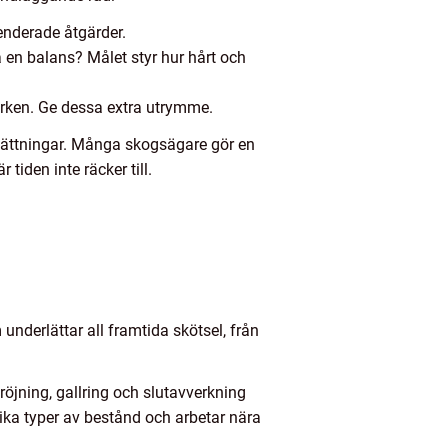
enderade åtgärder.
a en balans? Målet styr hur hårt och
arken. Ge dessa extra utrymme.
sättningar. Många skogsägare gör en
 tiden inte räcker till.
nderlättar all framtida skötsel, från
röjning, gallring och slutavverkning
ika typer av bestånd och arbetar nära