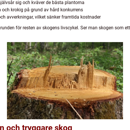
självsår sig och kväver de bästa plantorna
n och krokig på grund av hård konkurrens
h avverkningar, vilket sänker framtida kostnader
grunden för resten av skogens livscykel. Ser man skogen som ett l
n och tryggare skog