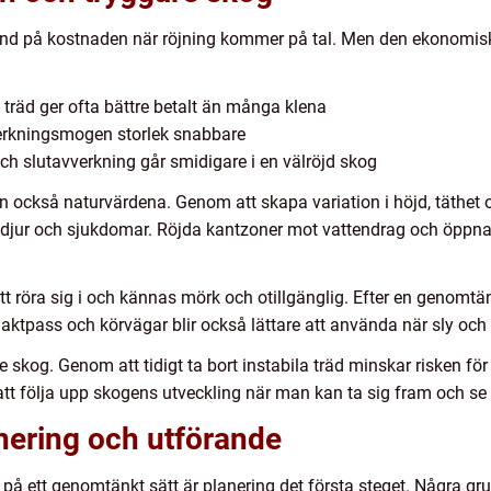
nd på kostnaden när röjning kommer på tal. Men den ekonomiska
 träd ger ofta bättre betalt än många klena
verkningsmogen storlek snabbare
ch slutavverkning går smidigare i en välröjd skog
också naturvärdena. Genom att skapa variation i höjd, täthet o
djur och sjukdomar. Röjda kantzoner mot vattendrag och öppna 
tt röra sig i och kännas mörk och otillgänglig. Efter en genomtä
aktpass och körvägar blir också lättare att använda när sly och 
e skog. Genom att tidigt ta bort instabila träd minskar risken fö
 att följa upp skogens utveckling när man kan ta sig fram och s
anering och utförande
 på ett genomtänkt sätt är planering det första steget. Några g