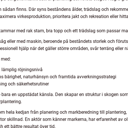
 sådan finns. Där syns beståndens ålder, trädslag och rekomm
mera virkesproduktion, prioritera jakt och rekreation eller hitt
t stammar med rak stam, bra topp och ett trädslag som passar m
såg eller med maskin, beroende på beståndets storlek och förut
ssionell hjälp när det gäller större områden, svår terräng eller när
l med:
 lämplig röjningsnivå
ns bärighet, naturhänsyn och framtida avverkningsstrategi
ning och säkerhetsrutiner
bara en uppstädat känsla. Den skapar en struktur i skogen som u
rplantering.
 hela kedjan från planering och markberedning till plantering, 
tor skillnad. En aktör som känner markerna, har erfarenhet av ol
 ett bättre resultat över tid.