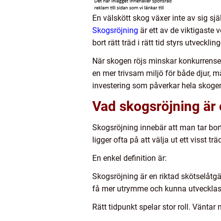
En välskött skog växer inte av sig sj
Skogsröjning
är ett av de viktigaste
bort rätt träd i rätt tid styrs utveckl
När skogen röjs minskar konkurrensen
en mer trivsam miljö för både djur, 
investering som påverkar hela skoge
Vad skogsröjning är 
Skogsröjning innebär att man tar bor
ligger ofta på att välja ut ett visst 
En enkel definition är:
Skogsröjning är en riktad skötselåtg
få mer utrymme och kunna utvecklas ti
Rätt tidpunkt spelar stor roll. Väntar 