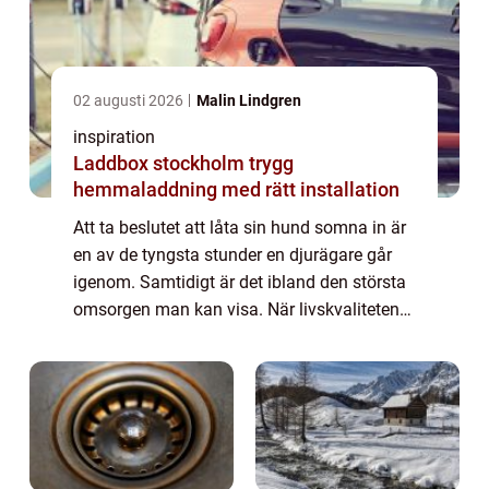
02 augusti 2026
Malin Lindgren
inspiration
Laddbox stockholm trygg
hemmaladdning med rätt installation
Att ta beslutet att låta sin hund somna in är
en av de tyngsta stunder en djurägare går
igenom. Samtidigt är det ibland den största
omsorgen man kan visa. När livskvaliteten
försämras, smärtan ökar eller orken tar slut
blir avlivning hund ett sätt at...