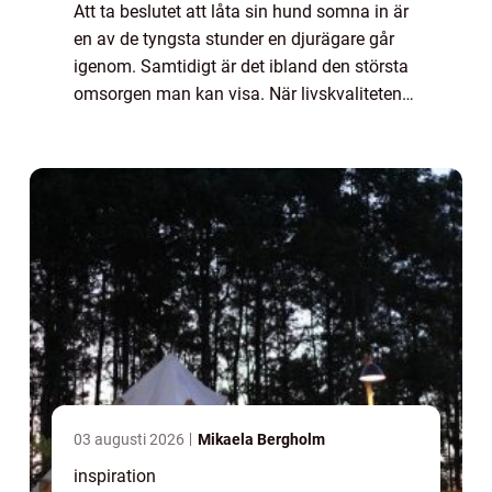
Att ta beslutet att låta sin hund somna in är
en av de tyngsta stunder en djurägare går
igenom. Samtidigt är det ibland den största
omsorgen man kan visa. När livskvaliteten
försämras, smärtan ökar eller orken tar slut
blir avlivning hund ett sätt at...
03 augusti 2026
Mikaela Bergholm
inspiration