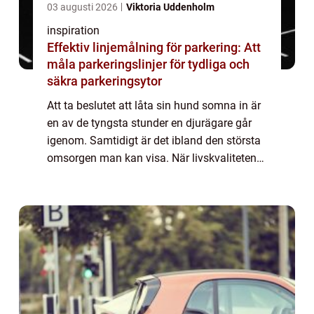
03 augusti 2026
Viktoria Uddenholm
inspiration
Effektiv linjemålning för parkering: Att
måla parkeringslinjer för tydliga och
säkra parkeringsytor
Att ta beslutet att låta sin hund somna in är
en av de tyngsta stunder en djurägare går
igenom. Samtidigt är det ibland den största
omsorgen man kan visa. När livskvaliteten
försämras, smärtan ökar eller orken tar slut
blir avlivning hund ett sätt at...