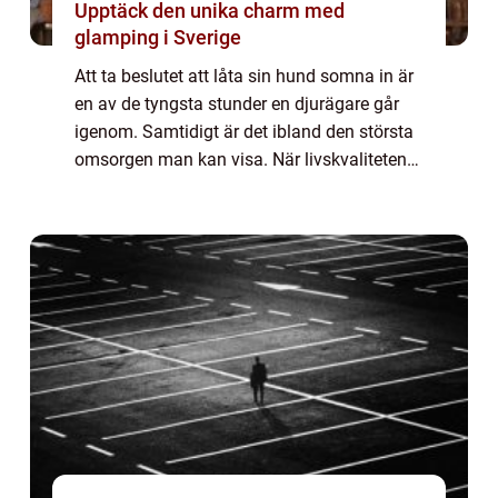
Upptäck den unika charm med
glamping i Sverige
Att ta beslutet att låta sin hund somna in är
en av de tyngsta stunder en djurägare går
igenom. Samtidigt är det ibland den största
omsorgen man kan visa. När livskvaliteten
försämras, smärtan ökar eller orken tar slut
blir avlivning hund ett sätt at...