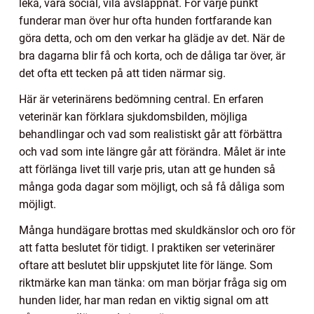
leka, vara social, vila avslappnat. För varje punkt
funderar man över hur ofta hunden fortfarande kan
göra detta, och om den verkar ha glädje av det. När de
bra dagarna blir få och korta, och de dåliga tar över, är
det ofta ett tecken på att tiden närmar sig.
Här är veterinärens bedömning central. En erfaren
veterinär kan förklara sjukdomsbilden, möjliga
behandlingar och vad som realistiskt går att förbättra
och vad som inte längre går att förändra. Målet är inte
att förlänga livet till varje pris, utan att ge hunden så
många goda dagar som möjligt, och så få dåliga som
möjligt.
Många hundägare brottas med skuldkänslor och oro för
att fatta beslutet för tidigt. I praktiken ser veterinärer
oftare att beslutet blir uppskjutet lite för länge. Som
riktmärke kan man tänka: om man börjar fråga sig om
hunden lider, har man redan en viktig signal om att