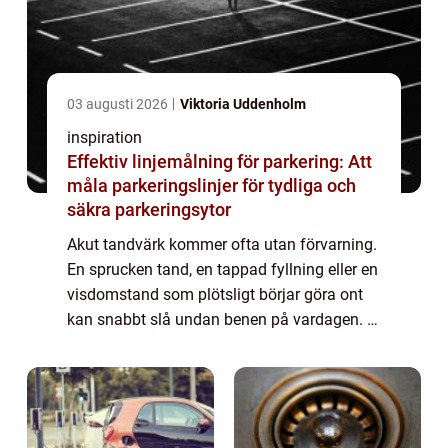
03 augusti 2026
Viktoria Uddenholm
inspiration
Effektiv linjemålning för parkering: Att
måla parkeringslinjer för tydliga och
säkra parkeringsytor
Akut tandvärk kommer ofta utan förvarning.
En sprucken tand, en tappad fyllning eller en
visdomstand som plötsligt börjar göra ont
kan snabbt slå undan benen på vardagen. I
en större stad som Malmö finns många
alternativ, men när smärtan är som värst...