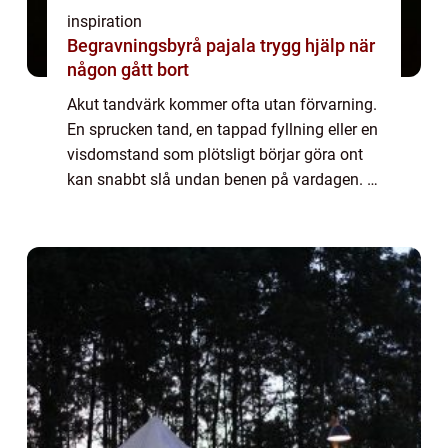
inspiration
Begravningsbyrå pajala trygg hjälp när
någon gått bort
Akut tandvärk kommer ofta utan förvarning.
En sprucken tand, en tappad fyllning eller en
visdomstand som plötsligt börjar göra ont
kan snabbt slå undan benen på vardagen. I
en större stad som Malmö finns många
alternativ, men när smärtan är som värst...