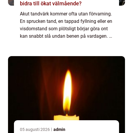
bidra till ökat välmående?
Akut tandvärk kommer ofta utan förvarning.
En sprucken tand, en tappad fyllning eller en
visdomstand som plötsligt börjar göra ont
kan snabbt slå undan benen på vardagen. I
en större stad som Malmö finns många
alternativ, men när smärtan är som värst...
05 augusti 2026
admin