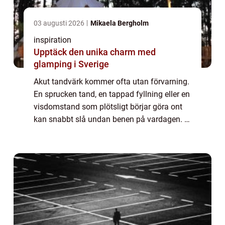
03 augusti 2026
Mikaela Bergholm
inspiration
Upptäck den unika charm med
glamping i Sverige
Akut tandvärk kommer ofta utan förvarning.
En sprucken tand, en tappad fyllning eller en
visdomstand som plötsligt börjar göra ont
kan snabbt slå undan benen på vardagen. I
en större stad som Malmö finns många
alternativ, men när smärtan är som värst...