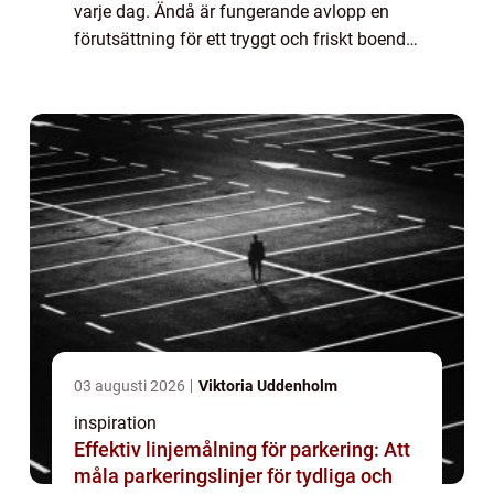
varje dag. Ändå är fungerande avlopp en
förutsättning för ett tryggt och friskt boende.
När rören börjar gå trögt, brunnar svämmar
över eller en oljeavskiljare behöv...
03 augusti 2026
Viktoria Uddenholm
inspiration
Effektiv linjemålning för parkering: Att
måla parkeringslinjer för tydliga och