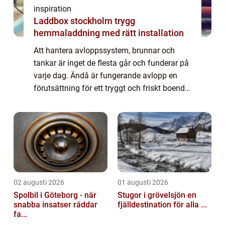
inspiration
Laddbox stockholm trygg
hemmaladdning med rätt installation
Att hantera avloppssystem, brunnar och
tankar är inget de flesta går och funderar på
varje dag. Ändå är fungerande avlopp en
förutsättning för ett tryggt och friskt boende.
När rören börjar gå trögt, brunnar svämmar
över eller en oljeavskiljare behöv...
02 augusti 2026
01 augusti 2026
Spolbil i Göteborg - när
Stugor i grövelsjön en
snabba insatser räddar
fjälldestination för alla ...
fa...