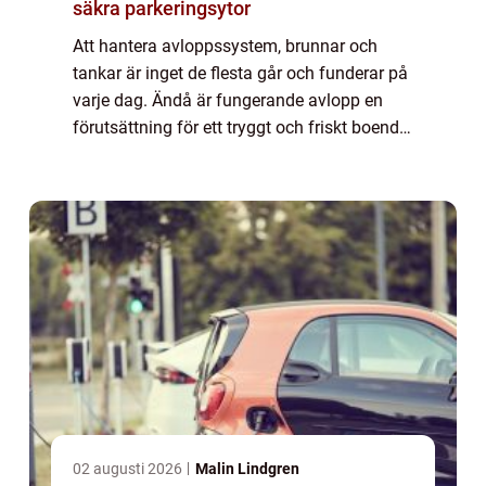
säkra parkeringsytor
Att hantera avloppssystem, brunnar och
tankar är inget de flesta går och funderar på
varje dag. Ändå är fungerande avlopp en
förutsättning för ett tryggt och friskt boende.
När rören börjar gå trögt, brunnar svämmar
över eller en oljeavskiljare behöv...
02 augusti 2026
Malin Lindgren