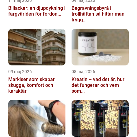
11 maj 2026
09 maj 2026
Billacker: en djupdykning i
Begravningsbyrå i
färgvärlden för fordon...
trollhättan så hittar man
trygg...
09 maj 2026
08 maj 2026
Markiser som skapar
Kreatin – vad det är, hur
skugga, komfort och
det fungerar och vem
karaktär
som...