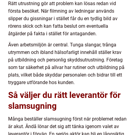
Rätt utrustning gör att problem kan lösas redan vid
första besöket. När filmning av ledningar används
slipper du gissningar i stället får du en tydlig bild av
rörens skick och kan fatta beslut om eventuella
åtgärder på fakta i stället för antaganden.
Även arbetsmiljön är central. Tunga slangar, trånga
utrymmen och ibland hälsofarligt innehåll ställer krav
på utbildning och personlig skyddsutrustning. Företag
som tar säkerhet på allvar har rutiner och utbildning på
plats, vilket både skyddar personalen och bidrar till ett
tryggare utförande hos kunden.
Så väljer du rätt leverantör för
slamsugning
Många beställer slamsugning först när problemet redan
är akut. Ändå lönar det sig att tänka igenom valet av
leverantör i förväg. En seriös aktör kan bli en långsiktig