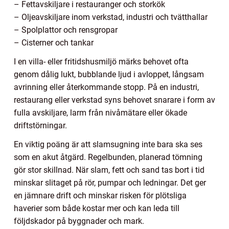
– Fettavskiljare i restauranger och storkök
– Oljeavskiljare inom verkstad, industri och tvätthallar
– Spolplattor och rensgropar
– Cisterner och tankar
I en villa- eller fritidshusmiljö märks behovet ofta
genom dålig lukt, bubblande ljud i avloppet, långsam
avrinning eller återkommande stopp. På en industri,
restaurang eller verkstad syns behovet snarare i form av
fulla avskiljare, larm från nivåmätare eller ökade
driftstörningar.
En viktig poäng är att slamsugning inte bara ska ses
som en akut åtgärd. Regelbunden, planerad tömning
gör stor skillnad. När slam, fett och sand tas bort i tid
minskar slitaget på rör, pumpar och ledningar. Det ger
en jämnare drift och minskar risken för plötsliga
haverier som både kostar mer och kan leda till
följdskador på byggnader och mark.