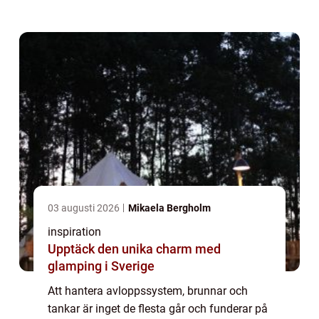
När rören börjar gå trögt, brunnar svämmar
över eller en oljeavskiljare behöv...
03 augusti 2026
Mikaela Bergholm
inspiration
Upptäck den unika charm med
glamping i Sverige
Att hantera avloppssystem, brunnar och
tankar är inget de flesta går och funderar på