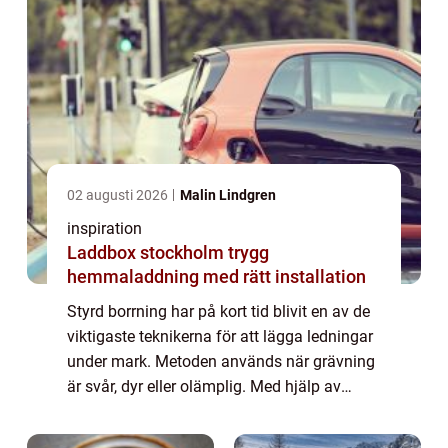
02 augusti 2026
Malin Lindgren
inspiration
Laddbox stockholm trygg
hemmaladdning med rätt installation
Styrd borrning har på kort tid blivit en av de
viktigaste teknikerna för att lägga ledningar
under mark. Metoden används när grävning
är svår, dyr eller olämplig. Med hjälp av
moderna borriggar kan rör dras under vägar,
trädgårdar, vattendrag och beb...