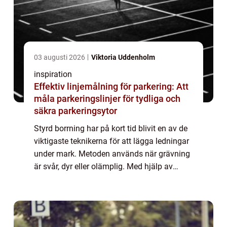
03 augusti 2026
Viktoria Uddenholm
inspiration
Effektiv linjemålning för parkering: Att
måla parkeringslinjer för tydliga och
säkra parkeringsytor
Styrd borrning har på kort tid blivit en av de
viktigaste teknikerna för att lägga ledningar
under mark. Metoden används när grävning
är svår, dyr eller olämplig. Med hjälp av
moderna borriggar kan rör dras under vägar,
trädgårdar, vattendrag och beb...