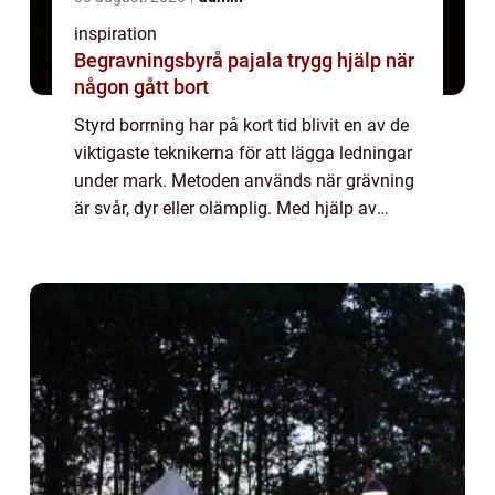
inspiration
Begravningsbyrå pajala trygg hjälp när
någon gått bort
Styrd borrning har på kort tid blivit en av de
viktigaste teknikerna för att lägga ledningar
under mark. Metoden används när grävning
är svår, dyr eller olämplig. Med hjälp av
moderna borriggar kan rör dras under vägar,
trädgårdar, vattendrag och beb...