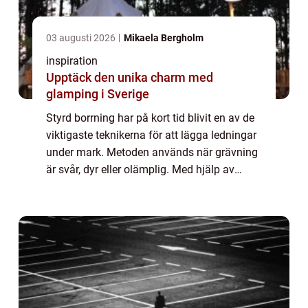
03 augusti 2026
Mikaela Bergholm
inspiration
Upptäck den unika charm med
glamping i Sverige
Styrd borrning har på kort tid blivit en av de
viktigaste teknikerna för att lägga ledningar
under mark. Metoden används när grävning
är svår, dyr eller olämplig. Med hjälp av
moderna borriggar kan rör dras under vägar,
trädgårdar, vattendrag och beb...