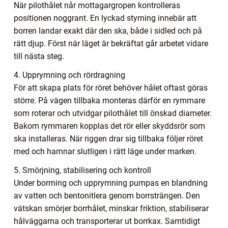
När pilothålet når mottagargropen kontrolleras
positionen noggrant. En lyckad styrning innebär att
borren landar exakt där den ska, både i sidled och på
rätt djup. Först när läget är bekräftat går arbetet vidare
till nästa steg.
4. Upprymning och rördragning
För att skapa plats för röret behöver hålet oftast göras
större. På vägen tillbaka monteras därför en rymmare
som roterar och utvidgar pilothålet till önskad diameter.
Bakom rymmaren kopplas det rör eller skyddsrör som
ska installeras. När riggen drar sig tillbaka följer röret
med och hamnar slutligen i rätt läge under marken.
5. Smörjning, stabilisering och kontroll
Under borrning och upprymning pumpas en blandning
av vatten och bentonitlera genom borrsträngen. Den
vätskan smörjer borrhålet, minskar friktion, stabiliserar
hålväggarna och transporterar ut borrkax. Samtidigt