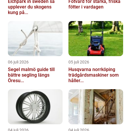
Elchpark in sweden så
Fotvård för starka, friska
upplever du skogens
fötter i vardagen
kung på...
06 juli 2026
05 juli 2026
Segel malmö guide till
Husqvarna norrköping
bättre segling längs
trädgårdsmaskiner som
Öresu...
håller...
04 juli 2026
04 juli 2026