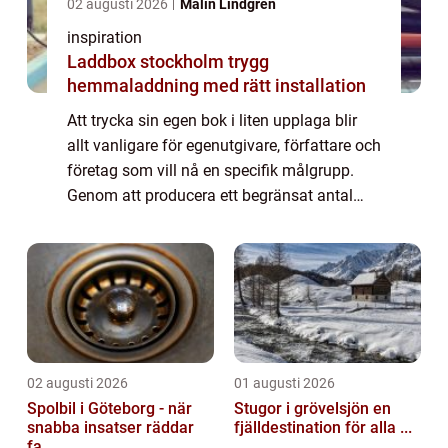
02 augusti 2026
Malin Lindgren
inspiration
Laddbox stockholm trygg
hemmaladdning med rätt installation
Att trycka sin egen bok i liten upplaga blir
allt vanligare för egenutgivare, författare och
företag som vill nå en specifik målgrupp.
Genom att producera ett begränsat antal
exemplar kan man testa marknaden, ge bort
b...
02 augusti 2026
01 augusti 2026
Spolbil i Göteborg - när
Stugor i grövelsjön en
snabba insatser räddar
fjälldestination för alla ...
fa...