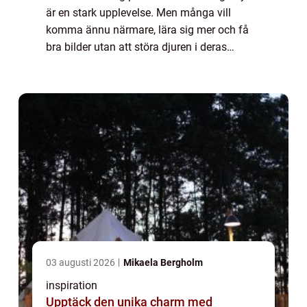
är en stark upplevelse. Men många vill
komma ännu närmare, lära sig mer och få
bra bilder utan att störa djuren i deras
naturliga miljö. En elchpark in Sweden ger
just den möjligheten. Här möter besökare ...
03 augusti 2026
Mikaela Bergholm
inspiration
Upptäck den unika charm med