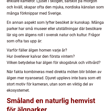
enklare kameror. Ljuset i skogen, särskilt på morgon
och kväll, skapar ofta den mjuka, nordiska känslan som
många förknippar med Sverige.
En annan aspekt som lyfter besöket är kunskap. Många
parker har små museer eller utställningar där besökare
lär sig om älgens roll i svensk natur och kultur. Frågor
som ofta tas upp är:
Varför fäller älgen hornen varje år?
Hur överlever kalvar den första vintern?
Vilken betydelse har älgen för skogsbruk och viltvård?
När fakta kombineras med direkta möten blir bilden av
älgen mer nyanserad. Djuret upplevs inte bara som ett
stort motiv för kameran, utan som en viktig del av
ekosystemet.
Småland en naturlig hemvist
för älgparker