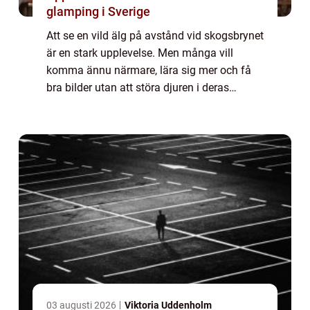
glamping i Sverige
Att se en vild älg på avstånd vid skogsbrynet
är en stark upplevelse. Men många vill
komma ännu närmare, lära sig mer och få
bra bilder utan att störa djuren i deras
naturliga miljö. En elchpark in Sweden ger
just den möjligheten. Här möter besökare ...
03 augusti 2026
Viktoria Uddenholm