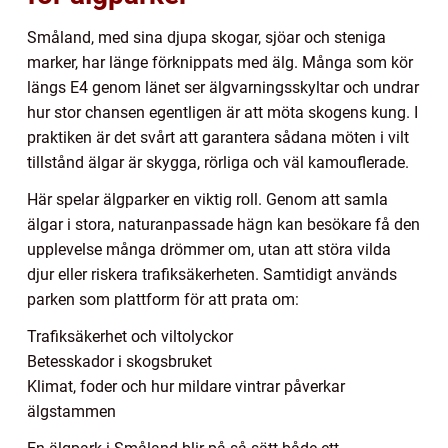
Småland, med sina djupa skogar, sjöar och steniga
marker, har länge förknippats med älg. Många som kör
längs E4 genom länet ser älgvarningsskyltar och undrar
hur stor chansen egentligen är att möta skogens kung. I
praktiken är det svårt att garantera sådana möten i vilt
tillstånd älgar är skygga, rörliga och väl kamouflerade.
Här spelar älgparker en viktig roll. Genom att samla
älgar i stora, naturanpassade hägn kan besökare få den
upplevelse många drömmer om, utan att störa vilda
djur eller riskera trafiksäkerheten. Samtidigt används
parken som plattform för att prata om:
Trafiksäkerhet och viltolyckor
Betesskador i skogsbruket
Klimat, foder och hur mildare vintrar påverkar
älgstammen