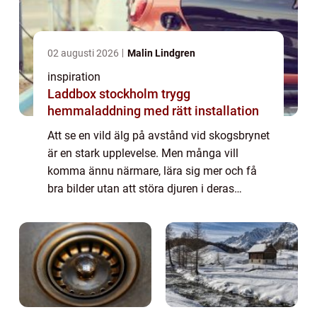
02 augusti 2026
Malin Lindgren
inspiration
Laddbox stockholm trygg
hemmaladdning med rätt installation
Att se en vild älg på avstånd vid skogsbrynet
är en stark upplevelse. Men många vill
komma ännu närmare, lära sig mer och få
bra bilder utan att störa djuren i deras
naturliga miljö. En elchpark in Sweden ger
just den möjligheten. Här möter besökare ...