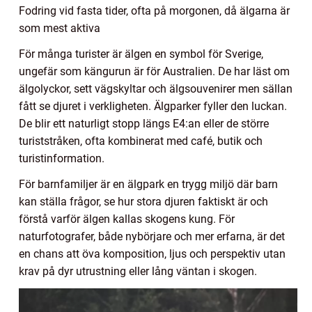
Fodring vid fasta tider, ofta på morgonen, då älgarna är
som mest aktiva
För många turister är älgen en symbol för Sverige,
ungefär som kängurun är för Australien. De har läst om
älgolyckor, sett vägskyltar och älgsouvenirer men sällan
fått se djuret i verkligheten. Älgparker fyller den luckan.
De blir ett naturligt stopp längs E4:an eller de större
turiststråken, ofta kombinerat med café, butik och
turistinformation.
För barnfamiljer är en älgpark en trygg miljö där barn
kan ställa frågor, se hur stora djuren faktiskt är och
förstå varför älgen kallas skogens kung. För
naturfotografer, både nybörjare och mer erfarna, är det
en chans att öva komposition, ljus och perspektiv utan
krav på dyr utrustning eller lång väntan i skogen.