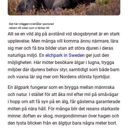
Att se en vild älg på avstånd vid skogsbrynet är en stark
upplevelse. Men många vill komma ännu närmare, lära
sig mer och få bra bilder utan att störa djuren i deras
naturliga miljö. En
elchpark in Sweden
ger just den
möjligheten. Här möter besökare älgar i lugna, trygga
miljöer där djurens behov styr, samtidigt som både barn
och vuxna lär sig mer om Nordens största hjortdjur.
En älgpark fungerar som en brygga mellan människa
och natur. I stället för att åka mil efter mil på småvägar
i hopp om att få syn på en älg, får gästerna garanterade
möten på nära håll. För många blir det resans starkaste
minne: doften av skog, morgondimman över hagen och
den tysta blicken från en älgtjur bara några meter bort.