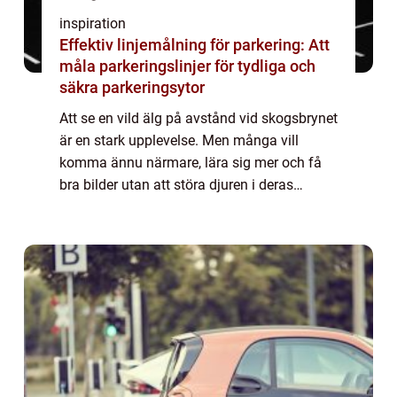
inspiration
Effektiv linjemålning för parkering: Att
måla parkeringslinjer för tydliga och
säkra parkeringsytor
Att se en vild älg på avstånd vid skogsbrynet
är en stark upplevelse. Men många vill
komma ännu närmare, lära sig mer och få
bra bilder utan att störa djuren i deras
naturliga miljö. En elchpark in Sweden ger
just den möjligheten. Här möter besökare ...