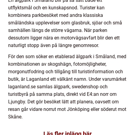
En älgpark i Småland blir på så sätt både ett
utflyktsmål och en kunskapsnod. Turister kan
kombinera parkbesöket med andra klassiska
småländska upplevelser som glasbruk, sjöar och små
samhällen längs de större vägarna. När parken
dessutom ligger nära en motorvägsavfart blir den ett
naturligt stopp även på längre genomresor.
För den som söker en etablerad älgpark i Småland, med
kombinationen av skogshägn, fotomöjligheter,
morgonutfodring och tillgång till turistinformation och
butik, är Laganland ett välkänt namn. Under varumärket
laganland.se samlas älgpark, swedenshop och
turistbyrå på samma plats, direkt vid E4:an norr om
Ljungby. Det gör besöket lätt att planera, oavsett om
resan går vidare norrut mot Jönköping eller söderut mot
Skåne.
Läs fler inlägg här