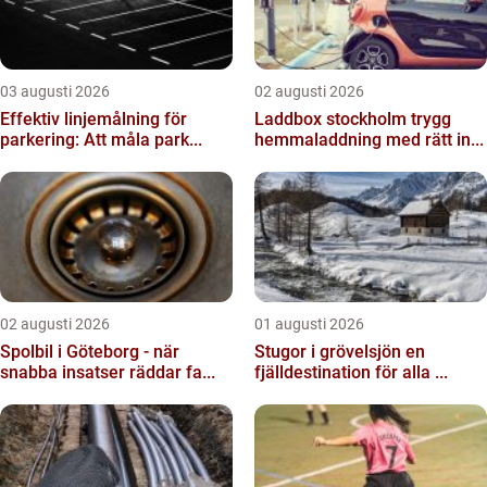
03 augusti 2026
02 augusti 2026
Effektiv linjemålning för
Laddbox stockholm trygg
parkering: Att måla park...
hemmaladdning med rätt in...
02 augusti 2026
01 augusti 2026
Spolbil i Göteborg - när
Stugor i grövelsjön en
snabba insatser räddar fa...
fjälldestination för alla ...