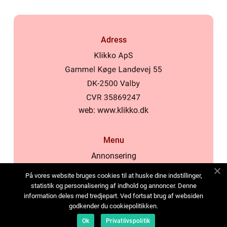
Adress
web:
www.klikko.dk
Menu
Annonsering
Om oss
På vores website bruges cookies til at huske dine indstillinger,
Cookies
statistik og personalisering af indhold og annoncer. Denne
information deles med tredjepart. Ved fortsat brug af websiden
Kontakta oss
godkender du cookiepolitikken.
Sitemap
Ok
Privatlivspolitik