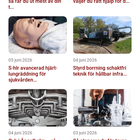
så får du ut mest av din
väljer du rätt hjälp för d...
t...
05 juni 2026
04 juni 2026
S-hlr avancerad hjärt-
Styrd borrning schaktfri
lungräddning för
teknik för hållbar infra...
sjukvården...
04 juni 2026
03 juni 2026