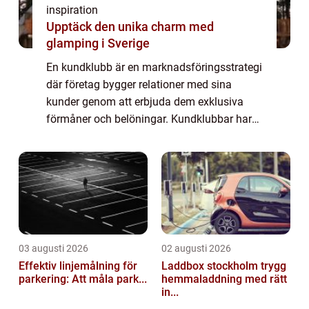
inspiration
Upptäck den unika charm med
glamping i Sverige
En kundklubb är en marknadsföringsstrategi
där företag bygger relationer med sina
kunder genom att erbjuda dem exklusiva
förmåner och belöningar. Kundklubbar har
visat sig vara en effektiv metod för att öka
kundlojaliteten och förbättra företagets fö...
03 augusti 2026
02 augusti 2026
Effektiv linjemålning för
Laddbox stockholm trygg
parkering: Att måla park...
hemmaladdning med rätt
in...