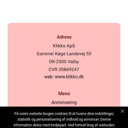
Adress
web:
www.klikko.dk
Menu
Annonsering
Om oss
På vores website bruges cookies til at huske dine indstillinger,
Cookies
statistik og personalisering af indhold og annoncer. Denne
information deles med tredjepart. Ved fortsat brug af websiden
Kontakta oss