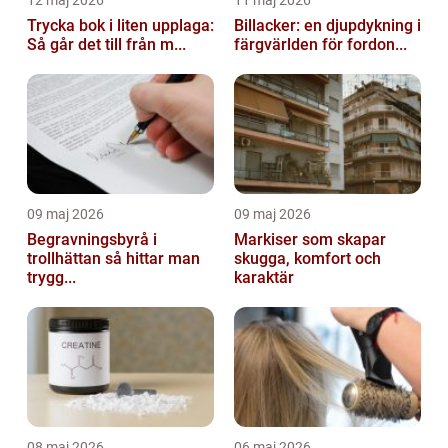
12 maj 2026
11 maj 2026
Trycka bok i liten upplaga:
Billacker: en djupdykning i
Så går det till från m...
färgvärlden för fordon...
09 maj 2026
09 maj 2026
Begravningsbyrå i
Markiser som skapar
trollhättan så hittar man
skugga, komfort och
trygg...
karaktär
08 maj 2026
06 maj 2026