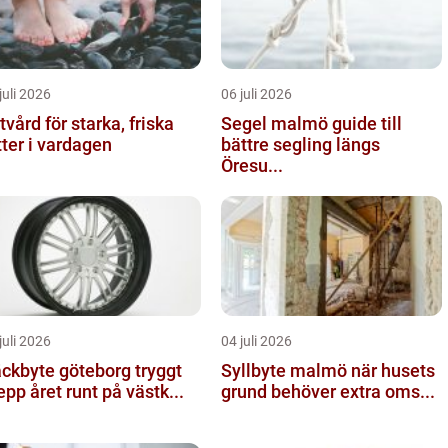
juli 2026
06 juli 2026
tvård för starka, friska
Segel malmö guide till
tter i vardagen
bättre segling längs
Öresu...
juli 2026
04 juli 2026
kbyte göteborg tryggt
Syllbyte malmö när husets
epp året runt på västk...
grund behöver extra oms...