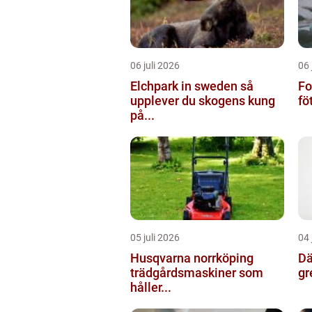
06 juli 2026
06 
Elchpark in sweden så
Fo
upplever du skogens kung
fö
på...
05 juli 2026
04 
Husqvarna norrköping
Däc
trädgårdsmaskiner som
gr
håller...