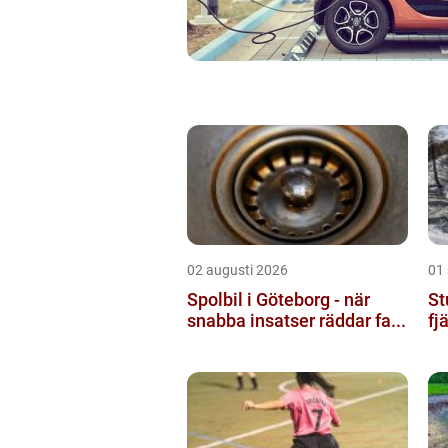
02 augusti 2026
01
Spolbil i Göteborg - när
St
snabba insatser räddar fa...
fj