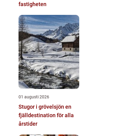
fastigheten
01 augusti 2026
Stugor i grövelsjön en
fjälldestination för alla
årstider