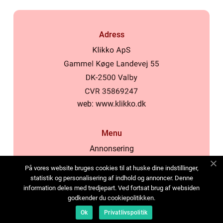
Adress
web:
www.klikko.dk
Menu
Annonsering
Om oss
På vores website bruges cookies til at huske dine indstillinger,
Cookies
statistik og personalisering af indhold og annoncer. Denne
information deles med tredjepart. Ved fortsat brug af websiden
Kontakta oss
godkender du cookiepolitikken.
Sitemap
Ok
Privatlivspolitik