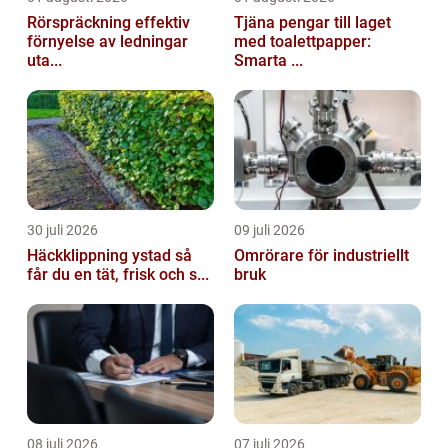
Rörspräckning effektiv
Tjäna pengar till laget
förnyelse av ledningar
med toalettpapper:
uta...
Smarta ...
30 juli 2026
09 juli 2026
Häckklippning ystad så
Omrörare för industriellt
får du en tät, frisk och s...
bruk
08 juli 2026
07 juli 2026