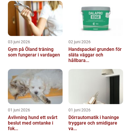
03 juni 2026
02 juni 2026
Gym på Öland träning
Handspackel grunden för
som fungerar i vardagen
släta väggar och
hållbara...
01 juni 2026
01 juni 2026
Avlivning hund ett svårt
Dörrautomatik i haninge
beslut med omtanke i
tryggare och smidigare
fok...
va...