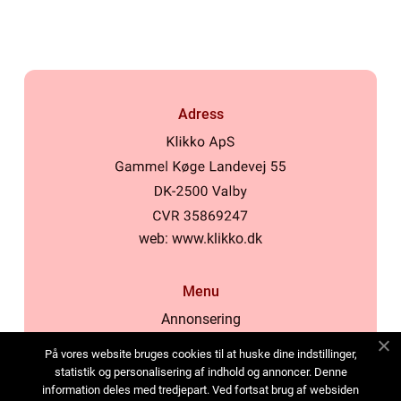
Adress
web:
www.klikko.dk
Menu
Annonsering
Om oss
På vores website bruges cookies til at huske dine indstillinger,
Cookies
statistik og personalisering af indhold og annoncer. Denne
information deles med tredjepart. Ved fortsat brug af websiden
Kontakta oss