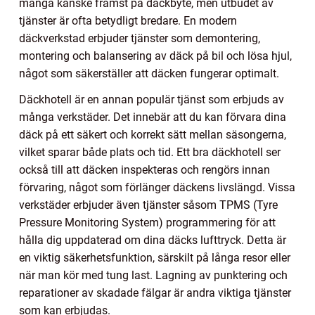
många kanske främst på däckbyte, men utbudet av
tjänster är ofta betydligt bredare. En modern
däckverkstad erbjuder tjänster som demontering,
montering och balansering av däck på bil och lösa hjul,
något som säkerställer att däcken fungerar optimalt.
Däckhotell är en annan populär tjänst som erbjuds av
många verkstäder. Det innebär att du kan förvara dina
däck på ett säkert och korrekt sätt mellan säsongerna,
vilket sparar både plats och tid. Ett bra däckhotell ser
också till att däcken inspekteras och rengörs innan
förvaring, något som förlänger däckens livslängd. Vissa
verkstäder erbjuder även tjänster såsom TPMS (Tyre
Pressure Monitoring System) programmering för att
hålla dig uppdaterad om dina däcks lufttryck. Detta är
en viktig säkerhetsfunktion, särskilt på långa resor eller
när man kör med tung last. Lagning av punktering och
reparationer av skadade fälgar är andra viktiga tjänster
som kan erbjudas.