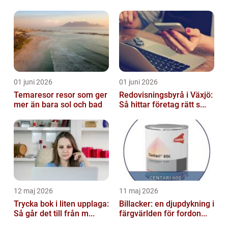
01 juni 2026
01 juni 2026
Temaresor resor som ger
Redovisningsbyrå i Växjö:
mer än bara sol och bad
Så hittar företag rätt s...
12 maj 2026
11 maj 2026
Trycka bok i liten upplaga:
Billacker: en djupdykning i
Så går det till från m...
färgvärlden för fordon...