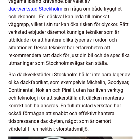
vägarna ibland krävande, blir valet av
däckverkstad Stockholm
en fråga om både trygghet
och ekonomi. Fel däckval kan leda till minskat
väggrepp, vilket i sin tur kan öka risken för olyckor. Rätt
verkstad erbjuder däremot kunniga tekniker som är
utbildade för att hantera olika typer av fordon och
situationer. Dessa tekniker har erfarenheten att
rekommendera rätt däck för just din bil och de specifika
utmaningar som Stockholmsvägar kan ställa.
Bra däckverkstäder i Stockholm håller inte bara lager av
olika däckfabrikat, som exempelvis Michelin, Goodyear,
Continental, Nokian och Pirelli, utan har även verktyg
och teknologi för att säkerställa att däcken monteras
korrekt och balanseras. En fullutrustad verkstad har
också förmågan att snabbt och effektivt hantera
tidspressande däckbyten, något som är oerhört
värdefullt i en hektisk storstadsmiljö.