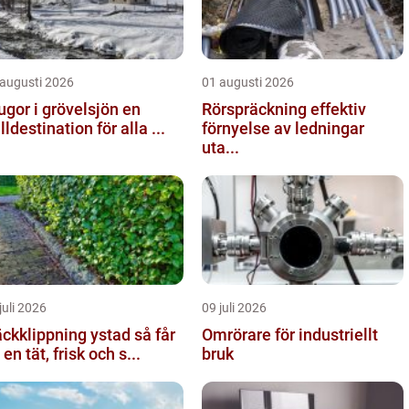
 augusti 2026
01 augusti 2026
ugor i grövelsjön en
Rörspräckning effektiv
älldestination för alla ...
förnyelse av ledningar
uta...
juli 2026
09 juli 2026
kklippning ystad så får
Omrörare för industriellt
 en tät, frisk och s...
bruk