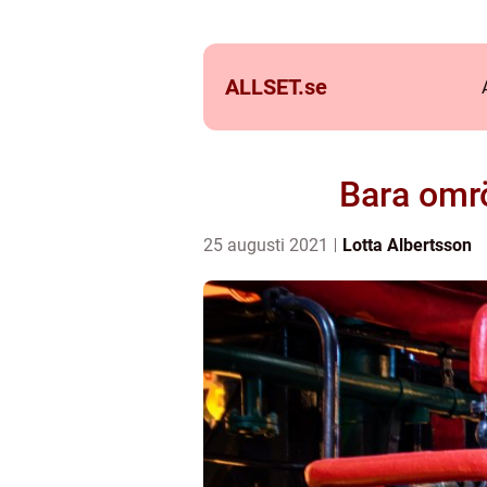
ALLSET.
se
Bara omrö
25 augusti 2021
Lotta Albertsson