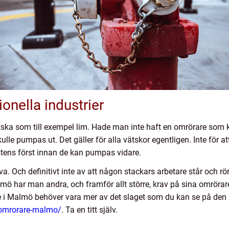
onella industrier
ätska som till exempel lim. Hade man inte haft en omrörare som k
kulle pumpas ut. Det gäller för alla vätskor egentligen. Inte för
tens först innan de kan pumpas vidare.
lva. Och definitivt inte av att någon stackars arbetare står och 
mö har man andra, och framför allt större, krav på sina omrörar
re i Malmö behöver vara mer av det slaget som du kan se på den 
/omrorare-malmo/
. Ta en titt själv.