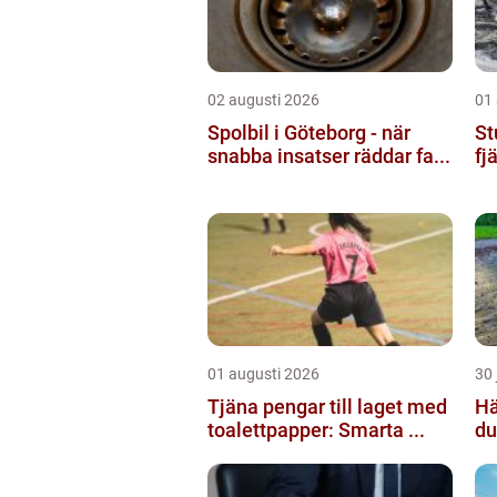
02 augusti 2026
01
Spolbil i Göteborg - när
St
snabba insatser räddar fa...
fj
01 augusti 2026
30 
Tjäna pengar till laget med
Häc
toalettpapper: Smarta ...
du