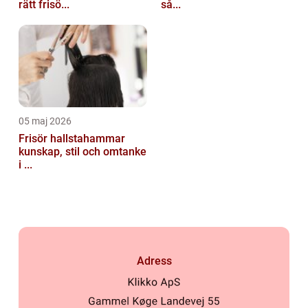
rätt frisö...
så...
05 maj 2026
Frisör hallstahammar
kunskap, stil och omtanke
i ...
Adress