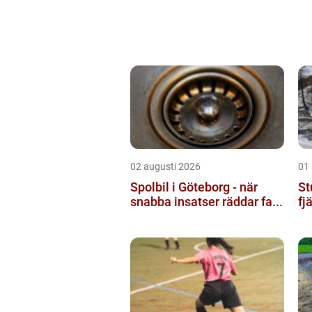
02 augusti 2026
01
Spolbil i Göteborg - när
St
snabba insatser räddar fa...
fj