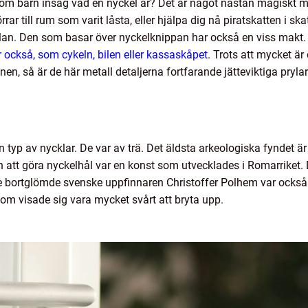
om barn insåg vad en nyckel är? Det är något nästan magiskt 
rar till rum som varit låsta, eller hjälpa dig nå piratskatten i 
olan. Den som basar över nyckelknippan har också en viss makt.
 också, som cykeln, bilen eller kassaskåpet
.
Trots att mycket är 
nen, så är de här metall detaljerna fortfarande jätteviktiga pryla
yp av nycklar. De var av trä. Det äldsta arkeologiska fyndet är f
ch att göra nyckelhål var en konst som utvecklades i Romarriket. 
e bortglömde svenske uppfinnaren Christoffer Polhem var också 
om visade sig vara mycket svårt att bryta upp.