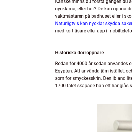
Kanske minns du första gången du s
nycklarna, eller hur? De kan öppna dör
vaktmästaren på badhuset eller i sk
Naturligtvis kan nycklar skydda saker
med kortläsare eller app i mobiltelefo
Historiska dörröppnare
Redan för 4000 år sedan användes en t
Egypten. Att använda järn istället, o
som för smyckesskrin. Den ibland lit
1700-talet skapade han ett hänglås s