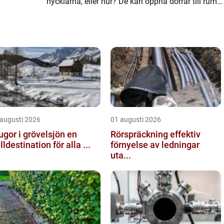
nycklarna, eller hur? De kan öppna dörrar till rum
som varit låsta,...
 augusti 2026
01 augusti 2026
ugor i grövelsjön en
Rörspräckning effektiv
älldestination för alla ...
förnyelse av ledningar
uta...