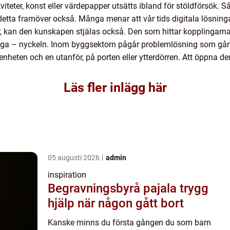
iteter, konst eller värdepapper utsätts ibland för stöldförsök. Så 
 detta framöver också. Många menar att vår tids digitala lösnin
r, kan den kunskapen stjälas också. Den som hittar kopplingar
 säga – nyckeln. Inom byggsektorn pågår problemlösning som går u
enheten och en utanför, på porten eller ytterdörren. Att öppna den
Läs fler inlägg här
05 augusti 2026
admin
inspiration
Begravningsbyrå pajala trygg
hjälp när någon gått bort
Kanske minns du första gången du som barn