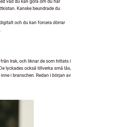
med vad du kan göra om du har
skattkistan. Kanske beundrade du
digitalt och du kan forcera dörrar
r.
rån Irak, och liknar de som hittats i
De lyckades också tillverka små lås,
inne i branschen. Redan i början av