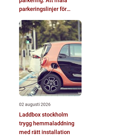
parkering: Att måla
parkeringslinjer för
tydliga och säkra
parkeringsytor
02 augusti 2026
Laddbox stockholm
trygg hemmaladdning
med rätt installation