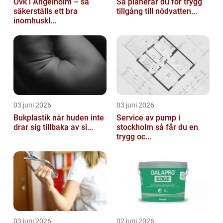
Ovk i Ängelholm – så
Så planerar du för trygg
säkerställs ett bra
tillgång till nödvatten...
inomhuskl...
03 juni 2026
03 juni 2026
Bukplastik när huden inte
Service av pump i
drar sig tillbaka av si...
stockholm så får du en
trygg oc...
03 juni 2026
02 juni 2026