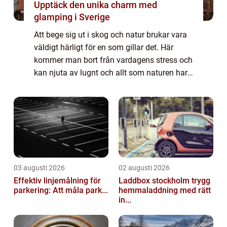
Upptäck den unika charm med
glamping i Sverige
Att bege sig ut i skog och natur brukar vara
väldigt härligt för en som gillar det. Här
kommer man bort från vardagens stress och
kan njuta av lugnt och allt som naturen har
att erbjuda. Om man gillar att vara ute i
skogen e...
03 augusti 2026
02 augusti 2026
Effektiv linjemålning för
Laddbox stockholm trygg
parkering: Att måla park...
hemmaladdning med rätt
in...