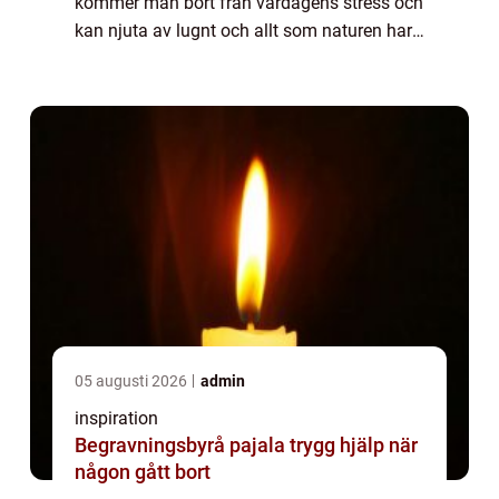
kommer man bort från vardagens stress och
kan njuta av lugnt och allt som naturen har
att erbjuda. Om man gillar att vara ute i
skogen e...
05 augusti 2026
admin
inspiration
Begravningsbyrå pajala trygg hjälp när
någon gått bort