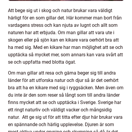
Att bege sig ut i skog och natur brukar vara väldigt
härligt för en som gillar det. Här kommer man bort från
vardagens stress och kan njuta av lugnt och allt som
naturen har att erbjuda. Om man gillar att vara ute i
skogen eller på sjön kan en kikare vara oerhört bra att
ha med sig. Med en kikare har man möjlighet att se och
upptäcka så mycket mer, som annars kan vara svårt att
se och uppfatta med blotta ögat.
Om man gillar att resa och gärna beger sig till andra
länder för att utforska natur och djur så är det oerhört
bra att ha en kikare med sig i ryggsäcken. Men även om
du inte är den som reser så långt som till andra länder
finns mycket att se och upptäcka i Sverige. Sverige har
ett ringt naturliv och väldigt vacker och mångsidig
natur. Att ge sig ut för att titta efter djur här brukar vara
en spännande och härlig upplevelse. Djuren är som
mest aktiva under gryning och skymning så då är det