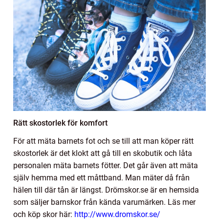
Rätt skostorlek för komfort
För att mäta barnets fot och se till att man köper rätt
skostorlek är det klokt att gå till en skobutik och låta
personalen mäta barnets fötter. Det går även att mäta
själv hemma med ett måttband. Man mäter då från
hälen till där tån är längst. Drömskor.se är en hemsida
som säljer barnskor från kända varumärken. Läs mer
och köp skor här:
http://www.dromskor.se/