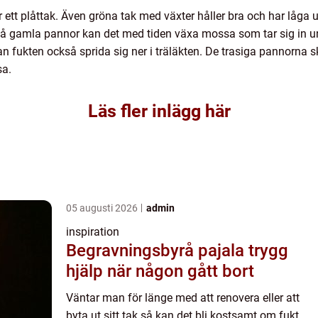
r ett plåttak. Även gröna tak med växter håller bra och har låga
På gamla pannor kan det med tiden växa mossa som tar sig in u
å kan fukten också sprida sig ner i träläkten. De trasiga pannorna 
sa.
Läs fler inlägg här
05 augusti 2026
admin
inspiration
Begravningsbyrå pajala trygg
hjälp när någon gått bort
Väntar man för länge med att renovera eller att
byta ut sitt tak så kan det bli kostsamt om fukt