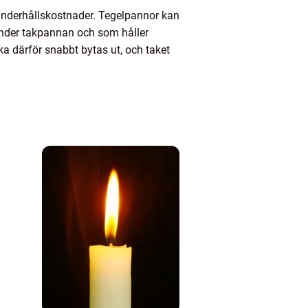
 underhållskostnader. Tegelpannor kan
nder takpannan och som håller
ska därför snabbt bytas ut, och taket