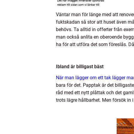
Väntar man för länge med att renovera 
fuktskadan så stor att huset även mås
behövs. Ta alltid in offerter från ex
man också anlita en oberoende byggk
ha för att utföra det som föreslås. D
Ibland är billigast bäst
När man lägger om ett tak lägger ma
bara för det. Papptak är det billigast
råd med ett nytt plåttak och det gamla 
trots lägre hållbarhet. Men försök in i 