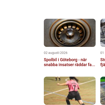
02 augusti 2026
01
Spolbil i Göteborg - när
St
snabba insatser räddar fa...
fj