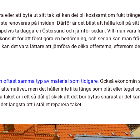
eller att byta ut sitt tak så kan det bli kostsamt om fukt tränger 
te renoveras på insidan. Därför är det bäst att hålla koll på sit
empelvis takläggare i Östersund och jämför sedan. Vill man vara
onsult för att först göra en bedömning, och sedan kan man frå
å kan det vara lättare att jämföra de olika offerterna, eftersom 
n oftast samma typ av material som tidigare
.
Också ekonomin st
e alternativet, men det håller inte lika länge som plåt eller tegel
taket är i ett så dåligt skick att det bör bytas snarast är det kan
det längsta att i stället reparera taket.