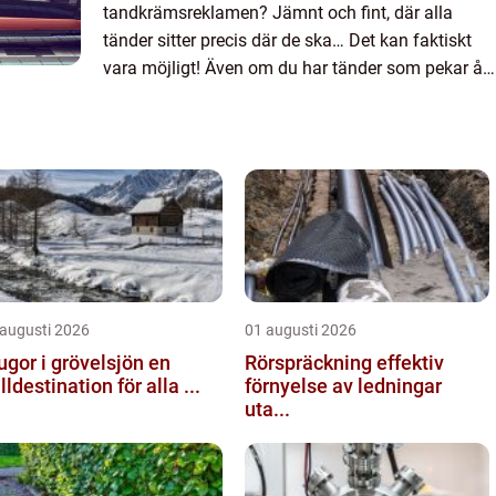
tandkrämsreklamen? Jämnt och fint, där alla
tänder sitter precis där de ska… Det kan faktiskt
vara möjligt! Även om du har tänder som pekar åt
olika h&ari...
 augusti 2026
01 augusti 2026
ugor i grövelsjön en
Rörspräckning effektiv
älldestination för alla ...
förnyelse av ledningar
uta...