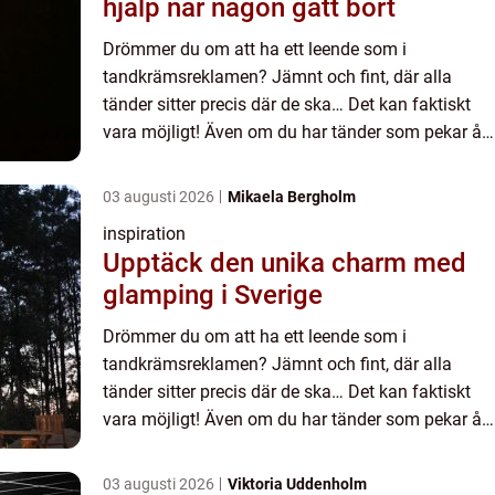
hjälp när någon gått bort
Drömmer du om att ha ett leende som i
tandkrämsreklamen? Jämnt och fint, där alla
tänder sitter precis där de ska… Det kan faktiskt
vara möjligt! Även om du har tänder som pekar åt
olika h&ari...
03 augusti 2026
Mikaela Bergholm
inspiration
Upptäck den unika charm med
glamping i Sverige
Drömmer du om att ha ett leende som i
tandkrämsreklamen? Jämnt och fint, där alla
tänder sitter precis där de ska… Det kan faktiskt
vara möjligt! Även om du har tänder som pekar åt
olika h&ari...
03 augusti 2026
Viktoria Uddenholm