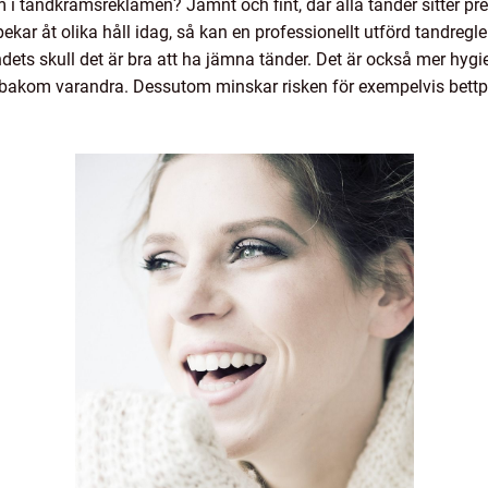
i tandkrämsreklamen? Jämnt och fint, där alla tänder sitter pre
ar åt olika håll idag, så kan en professionellt utförd tandregler
endets skull det är bra att ha jämna tänder. Det är också mer hygie
bakom varandra. Dessutom minskar risken för exempelvis bett