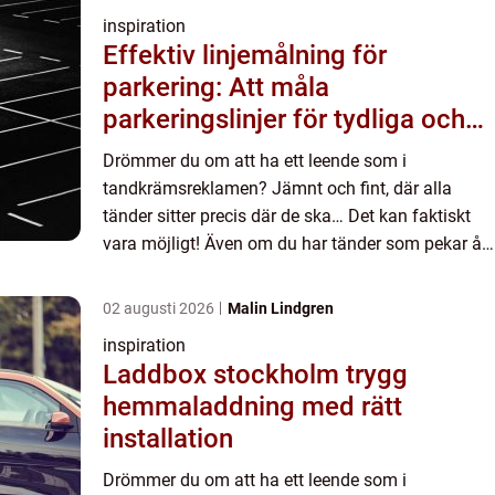
inspiration
Effektiv linjemålning för
parkering: Att måla
parkeringslinjer för tydliga och
säkra parkeringsytor
Drömmer du om att ha ett leende som i
tandkrämsreklamen? Jämnt och fint, där alla
tänder sitter precis där de ska… Det kan faktiskt
vara möjligt! Även om du har tänder som pekar åt
olika h&ari...
02 augusti 2026
Malin Lindgren
inspiration
Laddbox stockholm trygg
hemmaladdning med rätt
installation
Drömmer du om att ha ett leende som i