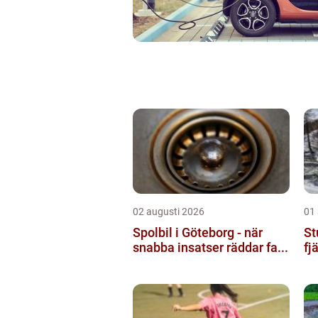
02 augusti 2026
01
Spolbil i Göteborg - när
St
snabba insatser räddar fa...
fj