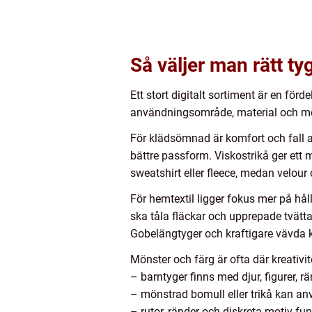
Så väljer man rätt tyg 
Ett stort digitalt sortiment är en för
användningsområde, material och mö
För klädsömnad är komfort och fall av
bättre passform. Viskostrikå ger ett 
sweatshirt eller fleece, medan velour
För hemtextil ligger fokus mer på hå
ska tåla fläckar och upprepade tvätta
Gobelängtyger och kraftigare vävda kv
Mönster och färg är ofta där kreativite
– barntyger finns med djur, figurer, rä
– mönstrad bomull eller trikå kan an
– rutor, ränder och diskreta motiv fun