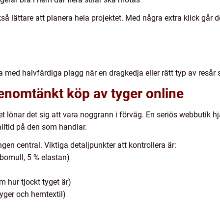
å lättare att planera hela projektet. Med några extra klick går 
 med halvfärdiga plagg när en dragkedja eller rätt typ av resår
genomtänkt köp av tyger online
t lönar det sig att vara noggrann i förväg. En seriös webbutik 
alltid på den som handlar.
en central. Viktiga detaljpunkter att kontrollera är:
 bomull, 5 % elastan)
m hur tjockt tyget är)
ntyger och hemtextil)