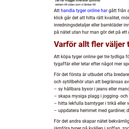
Att
handla tyger online har
gått från 
klick går det att hitta rätt kvalitet, 
inredningsdetaljer eller barnkläder i
på nätet utan hur man gör det på ett
Varför allt fler väljer
Att köpa tyger online ger tre tydliga 
tygaffär eller letar efter något mer spe
För det första är utbudet ofta bredare
och sytillbehör utan att begränsas av 
– sy hållbara byxor i jeans eller man
– skapa mysiga plagg i jogging- och 
– hitta lekfulla barntyger i trikå elle
– uppdatera hemmet med gardiner, du
För det andra skapar nätet bekvämlighe
jämföra tyger på kvällen i soffan, zo