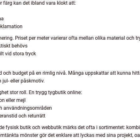
r färg kan det ibland vara klokt att:
ma
reklamation
ing. Priset per meter varierar ofta mellan olika material och t
tiskt behövs
t vid stora tryck
rråd och budget på en rimlig nivå. Många uppskattar att kunna hi
jul- eller påskmotiv.
ghet stor roll. En trygg tygbutik online:
on eller mejl
och användningsområden
eranstid och returrätt
de fysisk butik och webbutik märks det ofta i sortimentet: komb
omtänkta mönster gör det enklare att lyckas med sina projekt, o