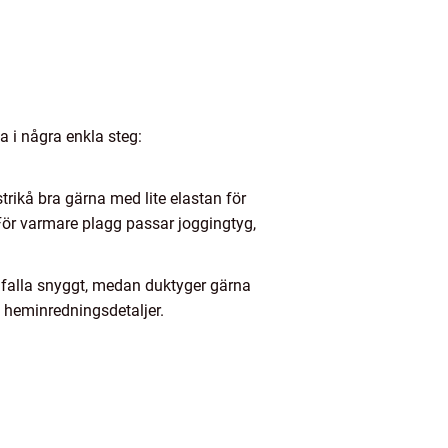
a i några enkla steg:
trikå bra gärna med lite elastan för
. För varmare plagg passar joggingtyg,
.
t falla snyggt, medan duktyger gärna
h heminredningsdetaljer.