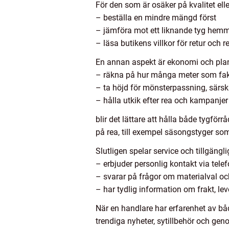
För den som är osäker på kvalitet elle
– beställa en mindre mängd först
– jämföra mot ett liknande tyg hem
– läsa butikens villkor för retur och 
En annan aspekt är ekonomi och planer
– räkna på hur många meter som fak
– ta höjd för mönsterpassning, särskil
– hålla utkik efter rea och kampanjer
blir det lättare att hålla både tygfö
på rea, till exempel säsongstyger som 
Slutligen spelar service och tillgängli
– erbjuder personlig kontakt via telef
– svarar på frågor om materialval 
– har tydlig information om frakt, lev
När en handlare har erfarenhet av bå
trendiga nyheter, sytillbehör och gen