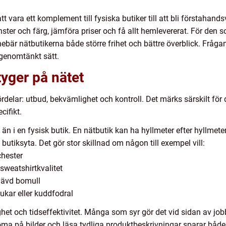
att vara ett komplement till fysiska butiker till att bli förstaha
mönster och färg, jämföra priser och få allt hemlevererat. För den 
nnebär nätbutikerna både större frihet och bättre överblick. Fråg
 genomtänkt sätt.
 tyger på nätet
fördelar: utbud, bekvämlighet och kontroll. Det märks särskilt fö
cifikt.
 än i en fysisk butik. En nätbutik kan ha hyllmeter efter hyllmeter
butiksyta. Det gör stor skillnad om någon till exempel vill:
chester
sweatshirtkvalitet
r vävd bomull
kar eller kuddfodral
t och tidseffektivitet. Många som syr gör det vid sidan av jobb, 
oma på bilder och läsa tydliga produktbeskrivningar sparar både