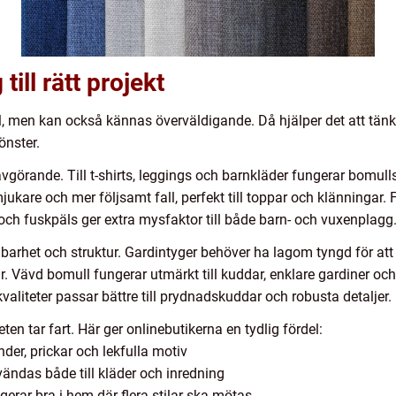
till rätt projekt
del, men kan också kännas överväldigande. Då hjälper det att tänk
nster.
görande. Till t-shirts, leggings och barnkläder fungerar bomulls
mjukare och mer följsamt fall, perfekt till toppar och klänningar
 och fuskpäls ger extra mysfaktor till både barn- och vuxenplagg
llbarhet och struktur. Gardintyger behöver ha lagom tyngd för at
r. Vävd bomull fungerar utmärkt till kuddar, enklare gardiner oc
aliteter passar bättre till prydnadskuddar och robusta detaljer.
ten tar fart. Här ger onlinebutikerna en tydlig fördel:
nder, prickar och lekfulla motiv
vändas både till kläder och inredning
gerar bra i hem där flera stilar ska mötas