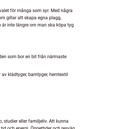
ndsvalet för många som syr. Med några
som gillar att skapa egna plagg,
an är inte längre om man ska köpa tyg
r den som bor en bit från närmaste
 av klädtyger, barntyger, hemtextil
studier eller familjeliv. Att kunna
 tid och energi. Öppettider och resväg