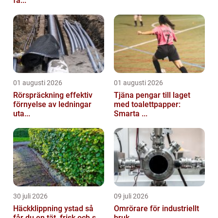
fa...
01 augusti 2026
01 augusti 2026
Rörspräckning effektiv
Tjäna pengar till laget
förnyelse av ledningar
med toalettpapper:
uta...
Smarta ...
30 juli 2026
09 juli 2026
Häckklippning ystad så
Omrörare för industriellt
får du en tät, frisk och s...
bruk