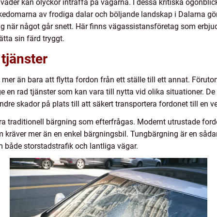
äder kan olyckor inträffa på vägarna. I dessa kritiska ögonblick
ikedomarna av frodiga dalar och böljande landskap i Dalarna gör bi
 när något går snett. Här finns vägassistansföretag som erbjud
sätta sin färd tryggt.
tjänster
er än bara att flytta fordon från ett ställe till ett annat. Föru
 en rad tjänster som kan vara till nytta vid olika situationer. De
dre skador på plats till att säkert transportera fordonet till en v
ra traditionell bärgning som efterfrågas. Modernt utrustade ford
 kräver mer än en enkel bärgningsbil. Tungbärgning är en sådan kr
åde storstadstrafik och lantliga vägar.