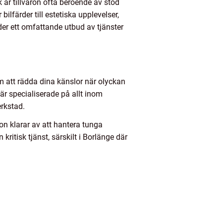
 är tillvaron ofta beroende av stöd
lfärder till estetiska upplevelser,
er ett omfattande utbud av tjänster
tom att rädda dina känslor när olyckan
 är specialiserade på allt inom
erkstad.
on klarar av att hantera tunga
itisk tjänst, särskilt i Borlänge där