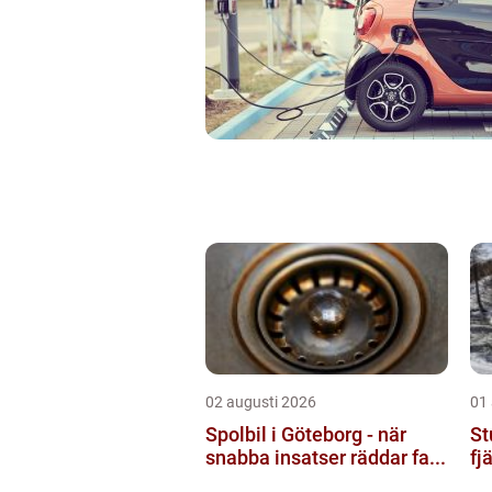
02 augusti 2026
01
Spolbil i Göteborg - när
St
snabba insatser räddar fa...
fj