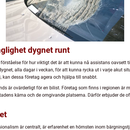
änglighet dygnet runt
förståelse för hur viktigt det är att kunna nå assistans oavsett 
gnet, alla dagar i veckan, för att kunna rycka ut i varje akut sit
i, kan dessa företag agera och hjälpa till snabbt.
ands är ovärderligt för en bilist. Företag som finns i regionen ä
tadens kärna och de omgivande platserna. Därför erbjuder de of
et
sionalism är centralt, är erfarenhet en hörnsten inom bärgnings