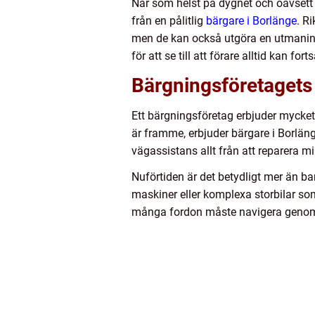
När som helst på dygnet och oavsett v
från en pålitlig
bärgare i Borlänge
. R
men de kan också utgöra en utmaning
för att se till att förare alltid kan fort
Bärgningsföretagets 
Ett bärgningsföretag erbjuder mycket m
är framme, erbjuder bärgare i Borlänge
vägassistans allt från att reparera min
Nuförtiden är det betydligt mer än ba
maskiner eller komplexa storbilar som
många fordon måste navigera genom b