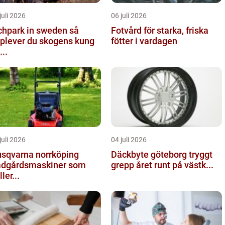
juli 2026
06 juli 2026
chpark in sweden så
Fotvård för starka, friska
plever du skogens kung
fötter i vardagen
...
juli 2026
04 juli 2026
sqvarna norrköping
Däckbyte göteborg tryggt
ädgårdsmaskiner som
grepp året runt på västk...
ler...