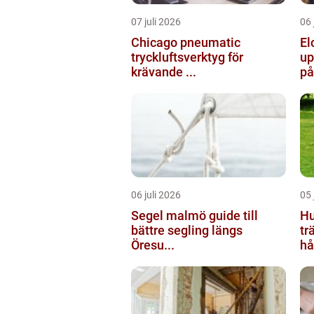
07 juli 2026
06 
Chicago pneumatic
El
tryckluftsverktyg för
up
krävande ...
på
06 juli 2026
05 
Segel malmö guide till
Hu
bättre segling längs
tr
Öresu...
hål