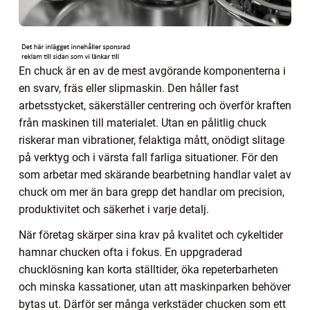
En chuck är en av de mest avgörande komponenterna i
en svarv, fräs eller slipmaskin. Den håller fast
arbetsstycket, säkerställer centrering och överför kraften
från maskinen till materialet. Utan en pålitlig chuck
riskerar man vibrationer, felaktiga mått, onödigt slitage
på verktyg och i värsta fall farliga situationer. För den
som arbetar med skärande bearbetning handlar valet av
chuck om mer än bara grepp det handlar om precision,
produktivitet och säkerhet i varje detalj.
När företag skärper sina krav på kvalitet och cykeltider
hamnar chucken ofta i fokus. En uppgraderad
chucklösning kan korta ställtider, öka repeterbarheten
och minska kassationer, utan att maskinparken behöver
bytas ut. Därför ser många verkstäder chucken som ett