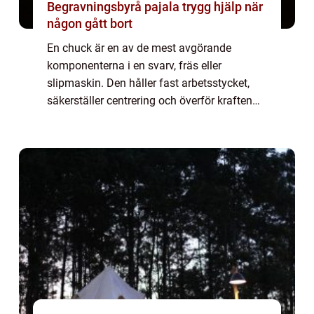
Begravningsbyrå pajala trygg hjälp när
någon gått bort
En chuck är en av de mest avgörande
komponenterna i en svarv, fräs eller
slipmaskin. Den håller fast arbetsstycket,
säkerställer centrering och överför kraften
från maskinen till materialet. Utan en pålitlig
chuck riskerar man vibrationer, felaktiga ...