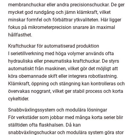
membranchuckar eller andra precisionschuckar. De ger
mycket god rundgång och jämn klämkraft, vilket
minskar formfel och förbättrar ytkvaliteten. Här ligger
fokus på mikrometerprecision snarare än maximal
hållfasthet.
Kraftchuckar för automatiserad produktion
I serietillverkning med höga volymer används ofta
hydrauliska eller pneumatiska kraftchuckar. De styrs
automatiskt från maskinen, vilket gör det möjligt att
köra obemannade skift eller integrera robotlastning.
Klämkraft, öppning och stängning kan kontrolleras och
övervakas noggrant, vilket ger stabil process och korta
cykeltider.
Snabbväxlingssystem och modulära lösningar
För verkstäder som jobbar med många korta serier blir
ställtiden ofta flaskhalsen. Då kan
snabbväxlingschuckar och modulära system göra stor