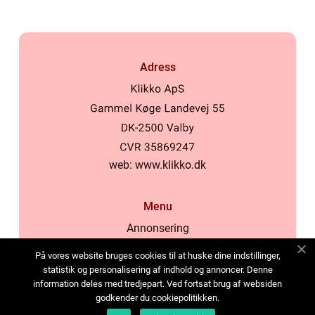
Adress
web:
www.klikko.dk
Menu
Annonsering
Om oss
På vores website bruges cookies til at huske dine indstillinger,
Cookies
statistik og personalisering af indhold og annoncer. Denne
information deles med tredjepart. Ved fortsat brug af websiden
Kontakta oss
godkender du cookiepolitikken.
Sitemap