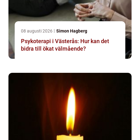
08 augusti 2026
Simon Hagberg
Psykoterapi i Västerås: Hur kan det
bidra till ökat välmående?