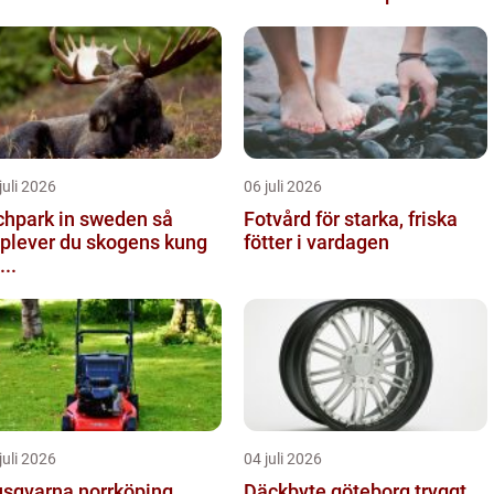
juli 2026
06 juli 2026
chpark in sweden så
Fotvård för starka, friska
plever du skogens kung
fötter i vardagen
...
juli 2026
04 juli 2026
sqvarna norrköping
Däckbyte göteborg tryggt