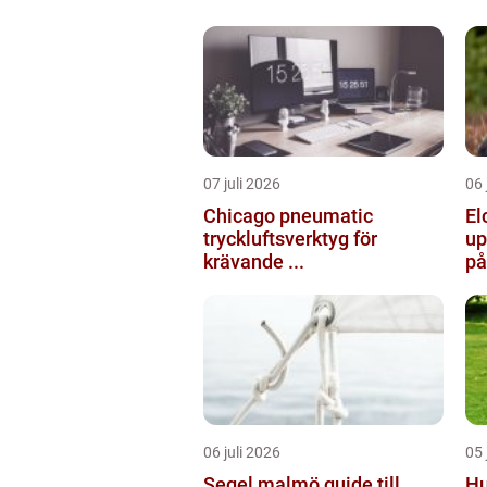
07 juli 2026
06 
Chicago pneumatic
El
tryckluftsverktyg för
up
krävande ...
på
06 juli 2026
05 
Segel malmö guide till
Hu