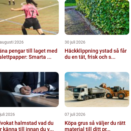
 augusti 2026
30 juli 2026
äna pengar till laget med
Häckklippning ystad så får
alettpapper: Smarta ...
du en tät, frisk och s...
juli 2026
07 juli 2026
okat halmstad vad du
Köpa grus så väljer du rätt
r känna till innan du v...
material till ditt pr...