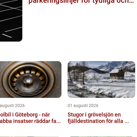
parkeringslinjer för tydliga och
säkra parkeringsytor
 augusti 2026
01 augusti 2026
olbil i Göteborg - när
Stugor i grövelsjön en
abba insatser räddar fa...
fjälldestination för alla ...