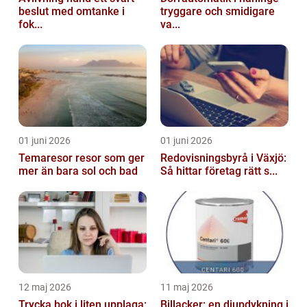
beslut med omtanke i
tryggare och smidigare
fok...
va...
01 juni 2026
01 juni 2026
Temaresor resor som ger
Redovisningsbyrå i Växjö:
mer än bara sol och bad
Så hittar företag rätt s...
12 maj 2026
11 maj 2026
Trycka bok i liten upplaga:
Billacker: en djupdykning i