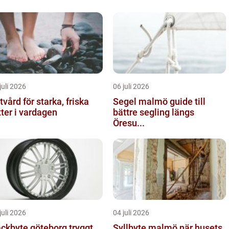
juli 2026
06 juli 2026
tvård för starka, friska
Segel malmö guide till
tter i vardagen
bättre segling längs
Öresu...
juli 2026
04 juli 2026
kbyte göteborg tryggt
Syllbyte malmö när husets