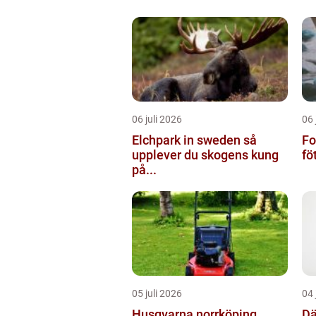
06 juli 2026
06 
Elchpark in sweden så
Fo
upplever du skogens kung
fö
på...
05 juli 2026
04 
Husqvarna norrköping
Däc