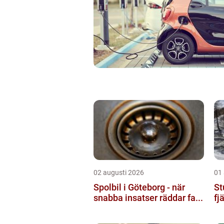
02 augusti 2026
01
Spolbil i Göteborg - när
St
snabba insatser räddar fa...
fj