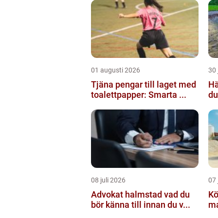
01 augusti 2026
30 
Tjäna pengar till laget med
Häc
toalettpapper: Smarta ...
du
08 juli 2026
07 
Advokat halmstad vad du
Köpa g
bör känna till innan du v...
mat