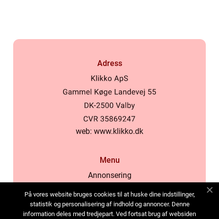
Adress
web:
www.klikko.dk
Menu
Annonsering
Om oss
På vores website bruges cookies til at huske dine indstillinger,
Cookies
statistik og personalisering af indhold og annoncer. Denne
information deles med tredjepart. Ved fortsat brug af websiden
Kontakta oss