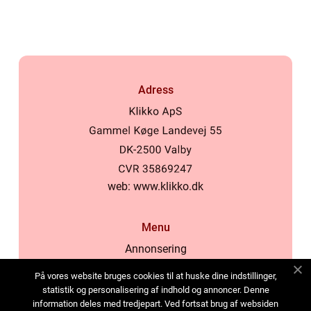
Adress
web:
www.klikko.dk
Menu
Annonsering
Om oss
På vores website bruges cookies til at huske dine indstillinger,
Cookies
statistik og personalisering af indhold og annoncer. Denne
information deles med tredjepart. Ved fortsat brug af websiden
Kontakta oss