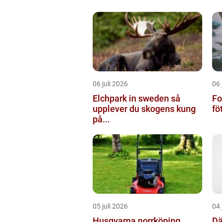
06 juli 2026
06 
Elchpark in sweden så
Fo
upplever du skogens kung
fö
på...
05 juli 2026
04 
Husqvarna norrköping
Däc