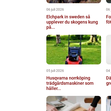
06 juli 2026
06 
Elchpark in sweden så
Fo
upplever du skogens kung
fö
på...
05 juli 2026
04 
Husqvarna norrköping
Däc
trädgårdsmaskiner som
gr
håller...