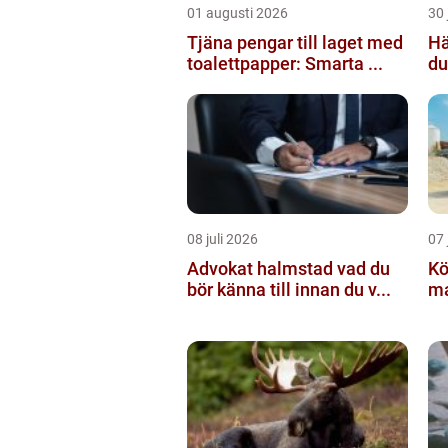
01 augusti 2026
30 
Tjäna pengar till laget med
Häc
toalettpapper: Smarta ...
du
08 juli 2026
07 
Advokat halmstad vad du
Köpa g
bör känna till innan du v...
mat