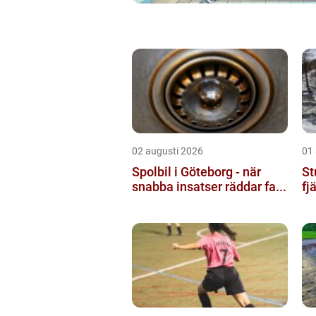
02 augusti 2026
01
Spolbil i Göteborg - när
St
snabba insatser räddar fa...
fj