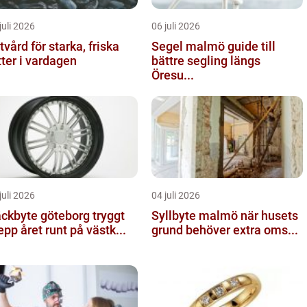
juli 2026
06 juli 2026
tvård för starka, friska
Segel malmö guide till
tter i vardagen
bättre segling längs
Öresu...
juli 2026
04 juli 2026
kbyte göteborg tryggt
Syllbyte malmö när husets
epp året runt på västk...
grund behöver extra oms...