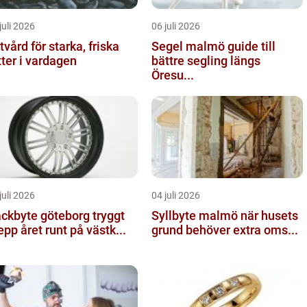
juli 2026
06 juli 2026
tvård för starka, friska
Segel malmö guide till
tter i vardagen
bättre segling längs
Öresu...
juli 2026
04 juli 2026
kbyte göteborg tryggt
Syllbyte malmö när husets
epp året runt på västk...
grund behöver extra oms...