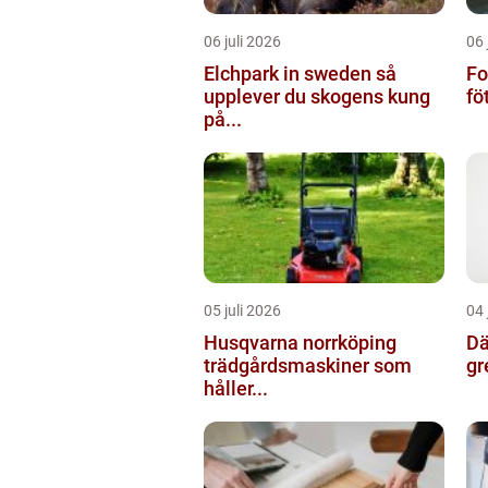
06 juli 2026
06 
Elchpark in sweden så
Fo
upplever du skogens kung
fö
på...
05 juli 2026
04 
Husqvarna norrköping
Däc
trädgårdsmaskiner som
gr
håller...