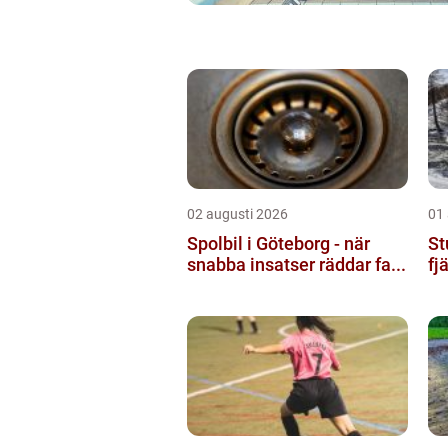
02 augusti 2026
01
Spolbil i Göteborg - när
St
snabba insatser räddar fa...
fj