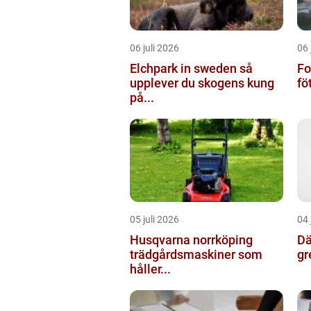
06 juli 2026
06 
Elchpark in sweden så
Fo
upplever du skogens kung
fö
på...
05 juli 2026
04 
Husqvarna norrköping
Däc
trädgårdsmaskiner som
gr
håller...