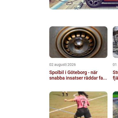
02 augusti 2026
01
Spolbil i Göteborg - när
St
snabba insatser räddar fa...
fj