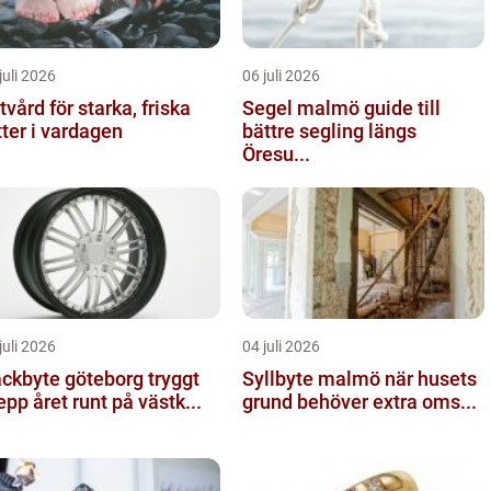
juli 2026
06 juli 2026
tvård för starka, friska
Segel malmö guide till
tter i vardagen
bättre segling längs
Öresu...
juli 2026
04 juli 2026
kbyte göteborg tryggt
Syllbyte malmö när husets
epp året runt på västk...
grund behöver extra oms...