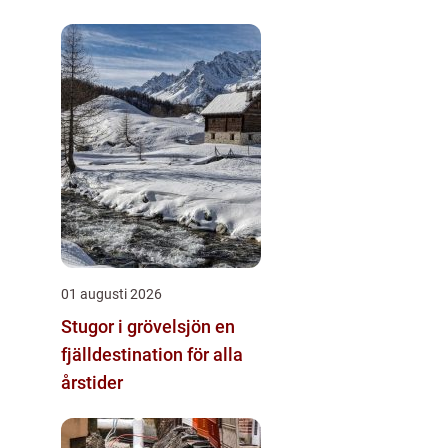
01 augusti 2026
Stugor i grövelsjön en
fjälldestination för alla
årstider