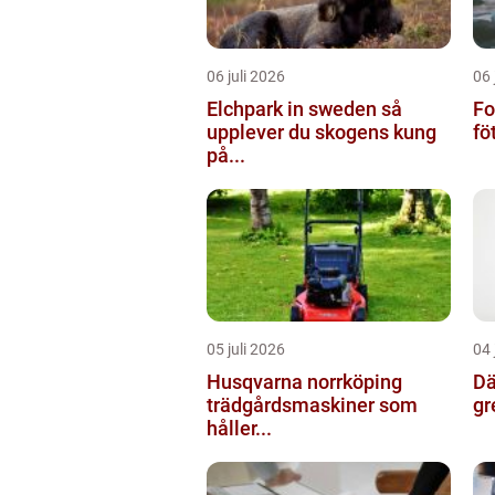
06 juli 2026
06 
Elchpark in sweden så
Fo
upplever du skogens kung
fö
på...
05 juli 2026
04 
Husqvarna norrköping
Däc
trädgårdsmaskiner som
gr
håller...