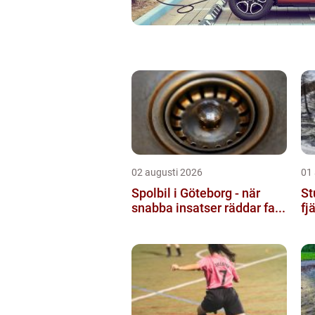
02 augusti 2026
01
Spolbil i Göteborg - när
St
snabba insatser räddar fa...
fj