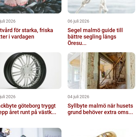
juli 2026
06 juli 2026
tvård för starka, friska
Segel malmö guide till
tter i vardagen
bättre segling längs
Öresu...
juli 2026
04 juli 2026
kbyte göteborg tryggt
Syllbyte malmö när husets
epp året runt på västk...
grund behöver extra oms...