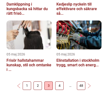
Damklippning i
Kedjeslip nyckeln till
kungsbacka så hittar du
effektivare och säkrare
rätt frisö...
så...
05 maj 2026
05 maj 2026
Frisör hallstahammar
Elinstallation i stockholm
kunskap, stil och omtanke
trygg, smart och energ...
i ...
1
2
3
4
…
48