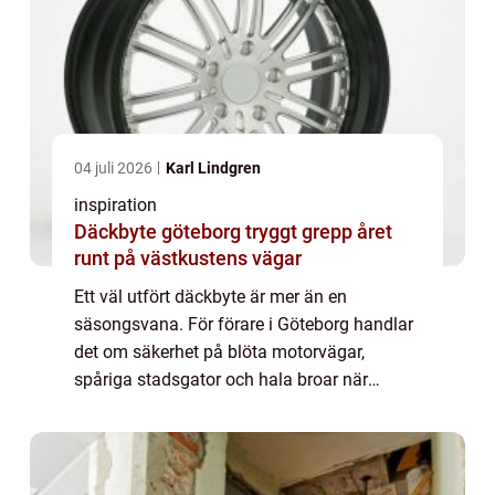
04 juli 2026
Karl Lindgren
inspiration
Däckbyte göteborg tryggt grepp året
runt på västkustens vägar
Ett väl utfört däckbyte är mer än en
säsongsvana. För förare i Göteborg handlar
det om säkerhet på blöta motorvägar,
spåriga stadsgator och hala broar när
vinden ligger på från havet. Med rätt däck,
korrekt monterade och kontrollerade,
minskar risken...