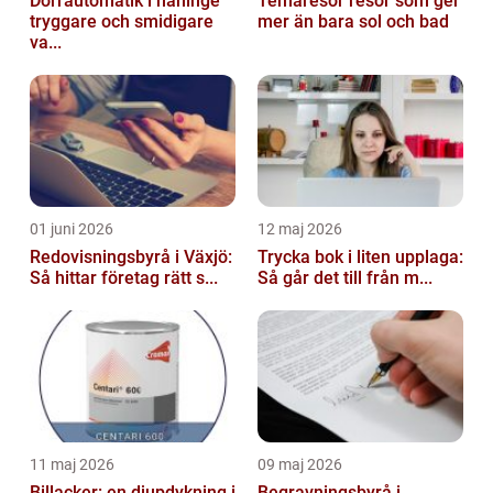
Dörrautomatik i haninge
Temaresor resor som ger
tryggare och smidigare
mer än bara sol och bad
va...
01 juni 2026
12 maj 2026
Redovisningsbyrå i Växjö:
Trycka bok i liten upplaga:
Så hittar företag rätt s...
Så går det till från m...
11 maj 2026
09 maj 2026
Billacker: en djupdykning i
Begravningsbyrå i