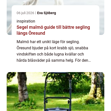
06 juli 2026
Eva Sjöberg
inspiration
Segel malmö guide till bättre segling
längs Öresund
Malmö har ett unikt läge för segling.
Öresund bjuder på kort krabb sjö, snabba
vindskiften och både lugna kvällar och
hårda blåsväder på samma helg. För den
som vill köpa nya segel innebär det speciella
krav. Ett genomtänkt val gör stor skillnad för
...