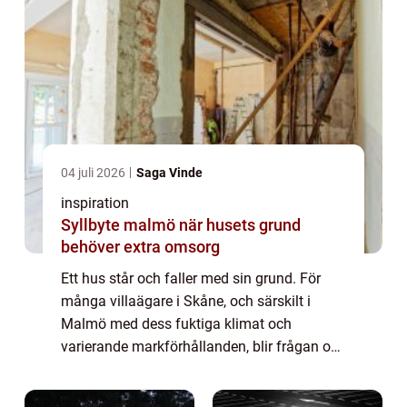
04 juli 2026
Saga Vinde
inspiration
Syllbyte malmö när husets grund
behöver extra omsorg
Ett hus står och faller med sin grund. För
många villaägare i Skåne, och särskilt i
Malmö med dess fuktiga klimat och
varierande markförhållanden, blir frågan om
syllar förr eller senare aktuell. Ett syllbyte
Malmö handlar inte bara om att byta ut ga...