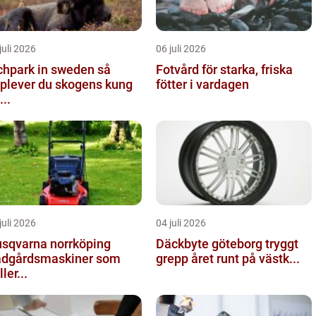
juli 2026
06 juli 2026
chpark in sweden så
Fotvård för starka, friska
plever du skogens kung
fötter i vardagen
...
juli 2026
04 juli 2026
sqvarna norrköping
Däckbyte göteborg tryggt
ädgårdsmaskiner som
grepp året runt på västk...
ler...