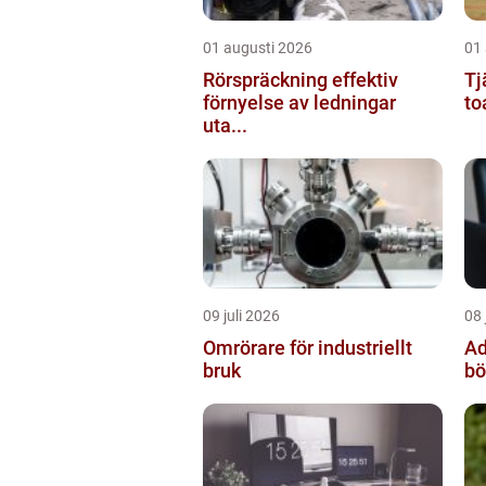
01 augusti 2026
01
Rörspräckning effektiv
Tj
förnyelse av ledningar
to
uta...
09 juli 2026
08 
Omrörare för industriellt
Adv
bruk
bö