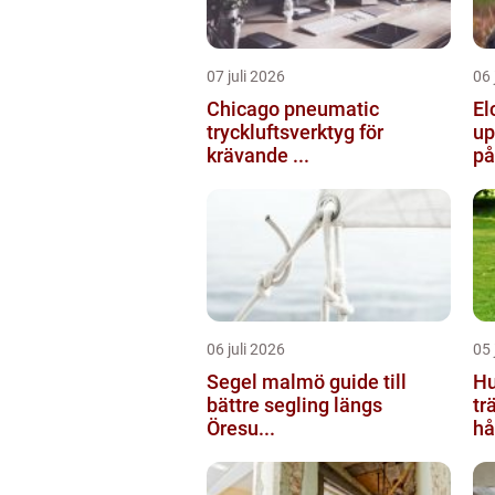
07 juli 2026
06 
Chicago pneumatic
El
tryckluftsverktyg för
up
krävande ...
på
06 juli 2026
05 
Segel malmö guide till
Hu
bättre segling längs
tr
Öresu...
hål