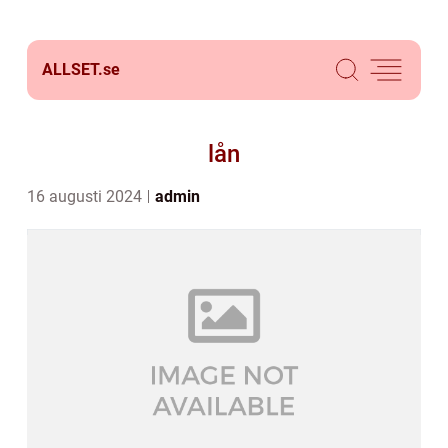
ALLSET.
se
lån
16 augusti 2024
admin