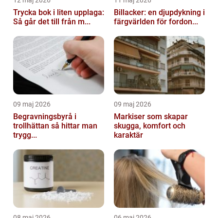
12 maj 2026
11 maj 2026
Trycka bok i liten upplaga:
Billacker: en djupdykning i
Så går det till från m...
färgvärlden för fordon...
09 maj 2026
09 maj 2026
Begravningsbyrå i
Markiser som skapar
trollhättan så hittar man
skugga, komfort och
trygg...
karaktär
08 maj 2026
06 maj 2026